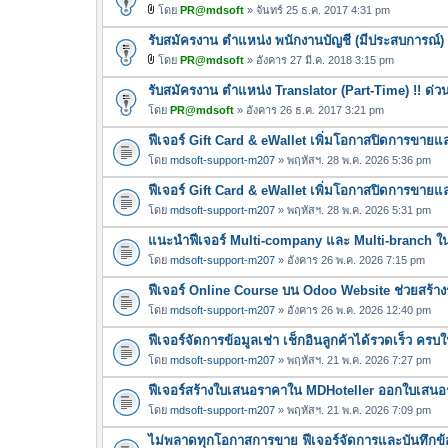
โดย
PR@mdsoft
» จันทร์ 25 ธ.ค. 2017 4:31 pm
ไ
รับสมัครงาน ตำแหน่ง พนักงานบัญชี (มีประสบการณ์)
ฟ
ล์
โดย
PR@mdsoft
» อังคาร 27 มี.ค. 2018 3:15 pm
ไ
แ
รับสมัครงาน ตำแหน่ง Translator (Part-Time) !! ด่ว
ฟ
น
ล์
โดย
PR@mdsoft
» อังคาร 26 ธ.ค. 2017 3:21 pm
บ
แ
ฟีเจอร์ Gift Card & eWallet เพิ่มโอกาสปิดการขาย
น
โดย
mdsoft-support-m207
» พฤหัสฯ. 28 พ.ค. 2026 5:36 pm
บ
ฟีเจอร์ Gift Card & eWallet เพิ่มโอกาสปิดการขาย
โดย
mdsoft-support-m207
» พฤหัสฯ. 28 พ.ค. 2026 5:31 pm
แนะนำฟีเจอร์ Multi-company และ Multi-branch 
โดย
mdsoft-support-m207
» อังคาร 26 พ.ค. 2026 7:15 pm
ฟีเจอร์ Online Course บน Odoo Website ช่วยสร้างร
โดย
mdsoft-support-m207
» อังคาร 26 พ.ค. 2026 12:40 pm
ฟีเจอร์จัดการข้อมูลเช่า เช็กอินลูกค้าได้รวดเร็ว คร
โดย
mdsoft-support-m207
» พฤหัสฯ. 21 พ.ค. 2026 7:27 pm
ฟีเจอร์สร้างใบเสนอราคาใน MDHoteller ออกใบเสนอรา
โดย
mdsoft-support-m207
» พฤหัสฯ. 21 พ.ค. 2026 7:09 pm
ไม่พลาดทุกโอกาสการขาย ฟีเจอร์จัดการและบันทึกข้อ