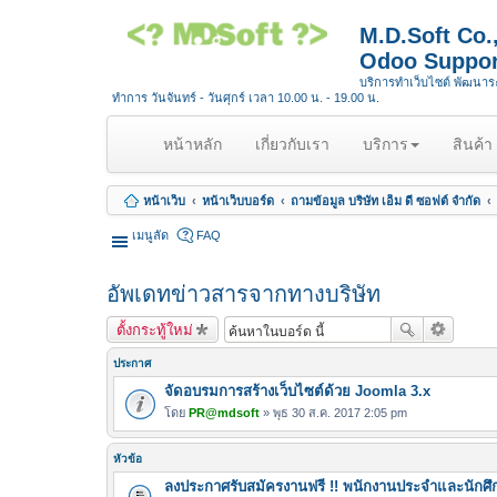
M.D.Soft Co
Odoo Suppor
บริการทำเว็บไซต์ พัฒนา
ทำการ วันจันทร์ - วันศุกร์ เวลา 10.00 น. - 19.00 น.
(
หน้าหลัก
เกี่ยวกับเรา
บริการ
สินค้า
c
u
หน้าเว็บ
หน้าเว็บบอร์ด
ถามข้อมูล บริษัท เอ็ม ดี ซอฟต์ จำกัด
r
r
เมนูลัด
FAQ
e
n
อัพเดทข่าวสารจากทางบริษัท
t
)
ตั้งกระทู้ใหม่
ประกาศ
จัดอบรมการสร้างเว็บไซต์ด้วย Joomla 3.x
โดย
PR@mdsoft
» พุธ 30 ส.ค. 2017 2:05 pm
หัวข้อ
ลงประกาศรับสมัครงานฟรี !! พนักงานประจำและนักศึ