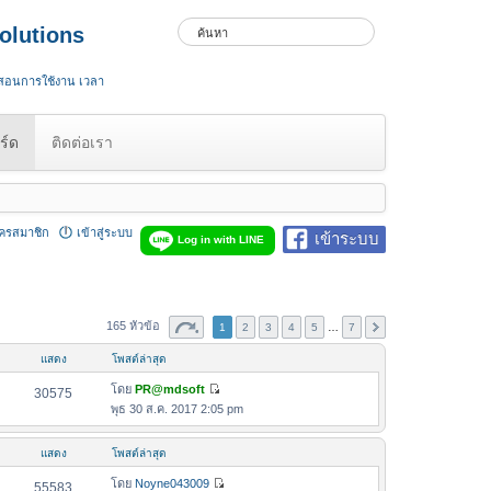
olutions
 สอนการใช้งาน เวลา
ร์ด
ติดต่อเรา
ัครสมาชิก
เข้าสู่ระบบ
เข้าระบบ
Log in with LINE
165 หัวข้อ
1
2
3
4
5
…
7
แสดง
โพสต์ล่าสุด
โดย
PR@mdsoft
30575
ดู
พุธ 30 ส.ค. 2017 2:05 pm
ข้
อ
แสดง
โพสต์ล่าสุด
ค
ว
โดย
Noyne043009
55583