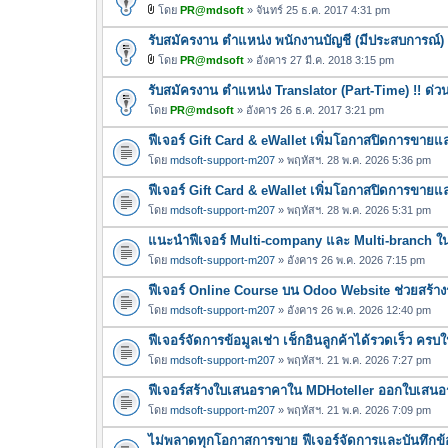
โดย
PR@mdsoft
» จันทร์ 25 ธ.ค. 2017 4:31 pm
ไ
รับสมัครงาน ตำแหน่ง พนักงานบัญชี (มีประสบการณ์)
ฟ
ล์
โดย
PR@mdsoft
» อังคาร 27 มี.ค. 2018 3:15 pm
ไ
แ
รับสมัครงาน ตำแหน่ง Translator (Part-Time) !! ด่ว
ฟ
น
ล์
โดย
PR@mdsoft
» อังคาร 26 ธ.ค. 2017 3:21 pm
บ
แ
ฟีเจอร์ Gift Card & eWallet เพิ่มโอกาสปิดการขาย
น
โดย
mdsoft-support-m207
» พฤหัสฯ. 28 พ.ค. 2026 5:36 pm
บ
ฟีเจอร์ Gift Card & eWallet เพิ่มโอกาสปิดการขาย
โดย
mdsoft-support-m207
» พฤหัสฯ. 28 พ.ค. 2026 5:31 pm
แนะนำฟีเจอร์ Multi-company และ Multi-branch 
โดย
mdsoft-support-m207
» อังคาร 26 พ.ค. 2026 7:15 pm
ฟีเจอร์ Online Course บน Odoo Website ช่วยสร้างร
โดย
mdsoft-support-m207
» อังคาร 26 พ.ค. 2026 12:40 pm
ฟีเจอร์จัดการข้อมูลเช่า เช็กอินลูกค้าได้รวดเร็ว คร
โดย
mdsoft-support-m207
» พฤหัสฯ. 21 พ.ค. 2026 7:27 pm
ฟีเจอร์สร้างใบเสนอราคาใน MDHoteller ออกใบเสนอรา
โดย
mdsoft-support-m207
» พฤหัสฯ. 21 พ.ค. 2026 7:09 pm
ไม่พลาดทุกโอกาสการขาย ฟีเจอร์จัดการและบันทึกข้อ