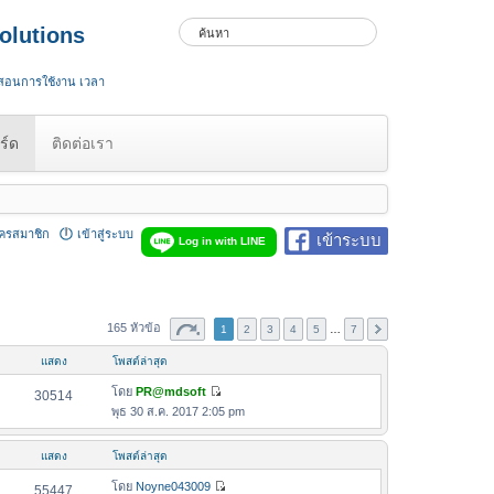
olutions
 สอนการใช้งาน เวลา
ร์ด
ติดต่อเรา
ัครสมาชิก
เข้าสู่ระบบ
เข้าระบบ
Log in with LINE
165 หัวข้อ
1
2
3
4
5
…
7
แสดง
โพสต์ล่าสุด
โดย
PR@mdsoft
30514
ดู
พุธ 30 ส.ค. 2017 2:05 pm
ข้
อ
แสดง
โพสต์ล่าสุด
ค
ว
โดย
Noyne043009
55447