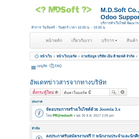
M.D.Soft Co
Odoo Suppor
บริการทำเว็บไซต์ พัฒนา
ทำการ วันจันทร์ - วันศุกร์ เวลา 10.00 น. - 19.00 น.
(
หน้าหลัก
เกี่ยวกับเรา
บริการ
สินค้า
c
u
หน้าเว็บ
หน้าเว็บบอร์ด
ถามข้อมูล บริษัท เอ็ม ดี ซอฟต์ จำกัด
r
r
เมนูลัด
FAQ
e
n
อัพเดทข่าวสารจากทางบริษัท
t
)
ตั้งกระทู้ใหม่
ประกาศ
จัดอบรมการสร้างเว็บไซต์ด้วย Joomla 3.x
โดย
PR@mdsoft
» พุธ 30 ส.ค. 2017 2:05 pm
หัวข้อ
ลงประกาศรับสมัครงานฟรี !! พนักงานประจำและนักศึ