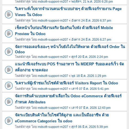
โพสต์ล่าสุด โดย
mdsoft-support-m207
«
พฤหัสฯ. 21 พ.ค. 2026 6:26 pm
วิเคราะห์เว็บจากจำนวนคนเข้าแบบง่ายๆ ด้วยฟีเจอร์รายงาน Page
Views ใน Odoo
โพสต์ล่าสุด โดย
mdsoft-support-m207
«
อังคาร 24 มี.ค. 2026 6:37 pm
เช็คหน้าเว็บก่อนใช้งานจริง ป้องกันเว็บพัง ด้วยฟีเจอร์ Mobile
Preview ใน Odoo
โพสต์ล่าสุด โดย
mdsoft-support-m207
«
อังคาร 24 มี.ค. 2026 6:27 pm
จัดการออเดอร์เยอะๆ หน้าเว็บยังไงไม่ให้พลาด ด้วยฟีเจอร์ Order ใน
Odoo
โพสต์ล่าสุด โดย
mdsoft-support-m207
«
ศุกร์ 20 มี.ค. 2026 2:24 pm
แนะนำฟีเจอร์ระบบ POS ร้านอาหาร ใน MDERP รับออเดอร์เร็ว จัด
สต็อกง่าย ขายคล่อง
โพสต์ล่าสุด โดย
mdsoft-support-m207
«
พุธ 18 มี.ค. 2026 1:29 pm
วิเคราะห์ผู้เข้าชมเว็บไซต์ด้วยฟีเจอร์ Visitors Report ใน Odoo
โพสต์ล่าสุด โดย
mdsoft-support-m207
«
เสาร์ 07 มี.ค. 2026 5:41 pm
จัดการสินค้าแบบหลายตัวเลือกใน Odoo eCommerce ด้วยฟีเจอร์
กำหนด Attributes
โพสต์ล่าสุด โดย
mdsoft-support-m207
«
เสาร์ 07 มี.ค. 2026 12:43 pm
จัดระเบียบสินค้าในเว็บไซต์ให้ดูง่าย และเป็นมืออาชีพ ด้วย
eCommerce Categories ใน odoo
โพสต์ล่าสุด โดย
mdsoft-support-m207
«
ศุกร์ 06 มี.ค. 2026 5:39 pm