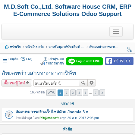
M.D.Soft Co.,Ltd. Software House CRM, ERP
E-Commerce Solutions Odoo Support
T
o
g
g
หน้าเว็บ
หน้าเว็บบอร์ด
ถามข้อมูล บริษัท เอ็ม ดี ซอฟต์ จำกัด
อัพเดทข่าวสารจากทางบริษัท
l
นห
e
า
n
เมนูลัด
FAQ
เข้าสู่ระบบ
เข้าระบบ
Log in with LINE
a
สมัครสมาชิก
v
อัพเดทข่าวสารจากทางบริษัท
i
g
a
ตั้งกระทู้ใหม่
t
i
165 หัวข้อ
1
2
3
4
5
…
7
o
n
ประกาศ
จัดอบรมการสร้างเว็บไซต์ด้วย Joomla 3.x
โพสต์ล่าสุด โดย
PR@mdsoft
«
พุธ 30 ส.ค. 2017 2:05 pm
หัวข้อ