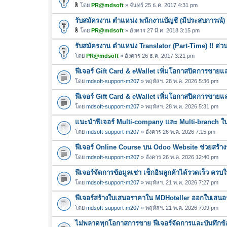
โดย
PR@mdsoft
» จันทร์ 25 ธ.ค. 2017 4:31 pm
ไ
รับสมัครงาน ตำแหน่ง พนักงานบัญชี (มีประสบการณ์)
ฟ
ล์
โดย
PR@mdsoft
» อังคาร 27 มี.ค. 2018 3:15 pm
ไ
แ
รับสมัครงาน ตำแหน่ง Translator (Part-Time) !! ด่ว
ฟ
น
ล์
โดย
PR@mdsoft
» อังคาร 26 ธ.ค. 2017 3:21 pm
บ
แ
ฟีเจอร์ Gift Card & eWallet เพิ่มโอกาสปิดการขาย
น
โดย
mdsoft-support-m207
» พฤหัสฯ. 28 พ.ค. 2026 5:36 pm
บ
ฟีเจอร์ Gift Card & eWallet เพิ่มโอกาสปิดการขาย
โดย
mdsoft-support-m207
» พฤหัสฯ. 28 พ.ค. 2026 5:31 pm
แนะนำฟีเจอร์ Multi-company และ Multi-branch 
โดย
mdsoft-support-m207
» อังคาร 26 พ.ค. 2026 7:15 pm
ฟีเจอร์ Online Course บน Odoo Website ช่วยสร้างร
โดย
mdsoft-support-m207
» อังคาร 26 พ.ค. 2026 12:40 pm
ฟีเจอร์จัดการข้อมูลเช่า เช็กอินลูกค้าได้รวดเร็ว คร
โดย
mdsoft-support-m207
» พฤหัสฯ. 21 พ.ค. 2026 7:27 pm
ฟีเจอร์สร้างใบเสนอราคาใน MDHoteller ออกใบเสนอรา
โดย
mdsoft-support-m207
» พฤหัสฯ. 21 พ.ค. 2026 7:09 pm
ไม่พลาดทุกโอกาสการขาย ฟีเจอร์จัดการและบันทึกข้อ