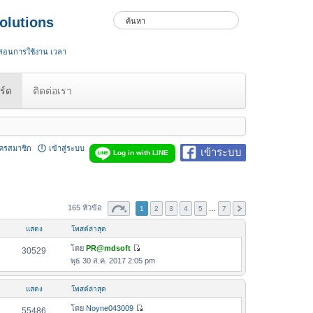
olutions
 สอนการใช้งาน เวลา
ร์ด
ติดต่อเรา
ัครสมาชิก
เข้าสู่ระบบ
เข้าระบบ
Log in with LINE
165 หัวข้อ
1
2
3
4
5
…
7
แสดง
โพสต์ล่าสุด
โดย
PR@mdsoft
30529
ดู
พุธ 30 ส.ค. 2017 2:05 pm
ข้
อ
แสดง
โพสต์ล่าสุด
ค
ว
โดย
Noyne043009
55486