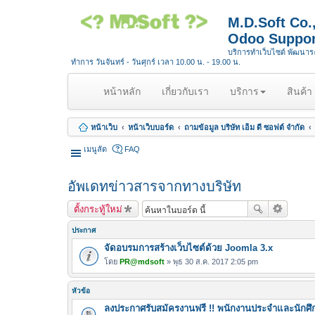
M.D.Soft Co
Odoo Suppor
บริการทำเว็บไซต์ พัฒนา
ทำการ วันจันทร์ - วันศุกร์ เวลา 10.00 น. - 19.00 น.
(
หน้าหลัก
เกี่ยวกับเรา
บริการ
สินค้า
c
u
หน้าเว็บ
หน้าเว็บบอร์ด
ถามข้อมูล บริษัท เอ็ม ดี ซอฟต์ จำกัด
r
r
เมนูลัด
FAQ
e
n
อัพเดทข่าวสารจากทางบริษัท
t
)
ตั้งกระทู้ใหม่
ประกาศ
จัดอบรมการสร้างเว็บไซต์ด้วย Joomla 3.x
โดย
PR@mdsoft
» พุธ 30 ส.ค. 2017 2:05 pm
หัวข้อ
ลงประกาศรับสมัครงานฟรี !! พนักงานประจำและนักศึ