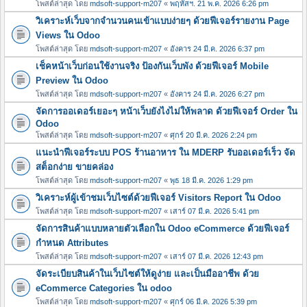
โพสต์ล่าสุด โดย
mdsoft-support-m207
«
พฤหัสฯ. 21 พ.ค. 2026 6:26 pm
วิเคราะห์เว็บจากจำนวนคนเข้าแบบง่ายๆ ด้วยฟีเจอร์รายงาน Page
Views ใน Odoo
โพสต์ล่าสุด โดย
mdsoft-support-m207
«
อังคาร 24 มี.ค. 2026 6:37 pm
เช็คหน้าเว็บก่อนใช้งานจริง ป้องกันเว็บพัง ด้วยฟีเจอร์ Mobile
Preview ใน Odoo
โพสต์ล่าสุด โดย
mdsoft-support-m207
«
อังคาร 24 มี.ค. 2026 6:27 pm
จัดการออเดอร์เยอะๆ หน้าเว็บยังไงไม่ให้พลาด ด้วยฟีเจอร์ Order ใน
Odoo
โพสต์ล่าสุด โดย
mdsoft-support-m207
«
ศุกร์ 20 มี.ค. 2026 2:24 pm
แนะนำฟีเจอร์ระบบ POS ร้านอาหาร ใน MDERP รับออเดอร์เร็ว จัด
สต็อกง่าย ขายคล่อง
โพสต์ล่าสุด โดย
mdsoft-support-m207
«
พุธ 18 มี.ค. 2026 1:29 pm
วิเคราะห์ผู้เข้าชมเว็บไซต์ด้วยฟีเจอร์ Visitors Report ใน Odoo
โพสต์ล่าสุด โดย
mdsoft-support-m207
«
เสาร์ 07 มี.ค. 2026 5:41 pm
จัดการสินค้าแบบหลายตัวเลือกใน Odoo eCommerce ด้วยฟีเจอร์
กำหนด Attributes
โพสต์ล่าสุด โดย
mdsoft-support-m207
«
เสาร์ 07 มี.ค. 2026 12:43 pm
จัดระเบียบสินค้าในเว็บไซต์ให้ดูง่าย และเป็นมืออาชีพ ด้วย
eCommerce Categories ใน odoo
โพสต์ล่าสุด โดย
mdsoft-support-m207
«
ศุกร์ 06 มี.ค. 2026 5:39 pm