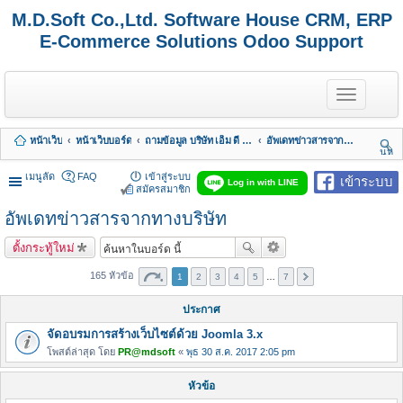
M.D.Soft Co.,Ltd. Software House CRM, ERP
E-Commerce Solutions Odoo Support
T
o
g
g
หน้าเว็บ
หน้าเว็บบอร์ด
ถามข้อมูล บริษัท เอ็ม ดี ซอฟต์ จำกัด
อัพเดทข่าวสารจากทางบริษัท
l
นห
e
า
n
เมนูลัด
FAQ
เข้าสู่ระบบ
เข้าระบบ
Log in with LINE
a
สมัครสมาชิก
v
อัพเดทข่าวสารจากทางบริษัท
i
g
a
ตั้งกระทู้ใหม่
t
i
165 หัวข้อ
1
2
3
4
5
…
7
o
n
ประกาศ
จัดอบรมการสร้างเว็บไซต์ด้วย Joomla 3.x
โพสต์ล่าสุด โดย
PR@mdsoft
«
พุธ 30 ส.ค. 2017 2:05 pm
หัวข้อ