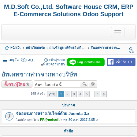
M.D.Soft Co.,Ltd. Software House CRM, ERP
E-Commerce Solutions Odoo Support
T
o
g
g
หน้าเว็บ
หน้าเว็บบอร์ด
ถามข้อมูล บริษัท เอ็ม ดี ซอฟต์ จำกัด
อัพเดทข่าวสารจากทางบริษัท
l
นห
e
า
n
เมนูลัด
FAQ
เข้าสู่ระบบ
เข้าระบบ
Log in with LINE
a
สมัครสมาชิก
v
อัพเดทข่าวสารจากทางบริษัท
i
g
a
ตั้งกระทู้ใหม่
t
i
165 หัวข้อ
1
2
3
4
5
…
7
o
n
ประกาศ
จัดอบรมการสร้างเว็บไซต์ด้วย Joomla 3.x
โพสต์ล่าสุด โดย
PR@mdsoft
«
พุธ 30 ส.ค. 2017 2:05 pm
หัวข้อ