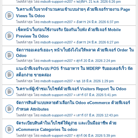
โพสต์ล่าสุด โดย
mdsoft-support-m207
«
พฤหัสฯ. 21 พ.ค. 2026 6:26 pm
วิเคราะห์เว็บจากจำนวนคนเข้าแบบง่ายๆ ด้วยฟีเจอร์รายงาน Page
Views ใน Odoo
โพสต์ล่าสุด โดย
mdsoft-support-m207
«
อังคาร 24 มี.ค. 2026 6:37 pm
เช็คหน้าเว็บก่อนใช้งานจริง ป้องกันเว็บพัง ด้วยฟีเจอร์ Mobile
Preview ใน Odoo
โพสต์ล่าสุด โดย
mdsoft-support-m207
«
อังคาร 24 มี.ค. 2026 6:27 pm
จัดการออเดอร์เยอะๆ หน้าเว็บยังไงไม่ให้พลาด ด้วยฟีเจอร์ Order ใน
Odoo
โพสต์ล่าสุด โดย
mdsoft-support-m207
«
ศุกร์ 20 มี.ค. 2026 2:24 pm
แนะนำฟีเจอร์ระบบ POS ร้านอาหาร ใน MDERP รับออเดอร์เร็ว จัด
สต็อกง่าย ขายคล่อง
โพสต์ล่าสุด โดย
mdsoft-support-m207
«
พุธ 18 มี.ค. 2026 1:29 pm
วิเคราะห์ผู้เข้าชมเว็บไซต์ด้วยฟีเจอร์ Visitors Report ใน Odoo
โพสต์ล่าสุด โดย
mdsoft-support-m207
«
เสาร์ 07 มี.ค. 2026 5:41 pm
จัดการสินค้าแบบหลายตัวเลือกใน Odoo eCommerce ด้วยฟีเจอร์
กำหนด Attributes
โพสต์ล่าสุด โดย
mdsoft-support-m207
«
เสาร์ 07 มี.ค. 2026 12:43 pm
จัดระเบียบสินค้าในเว็บไซต์ให้ดูง่าย และเป็นมืออาชีพ ด้วย
eCommerce Categories ใน odoo
โพสต์ล่าสุด โดย
mdsoft-support-m207
«
ศุกร์ 06 มี.ค. 2026 5:39 pm