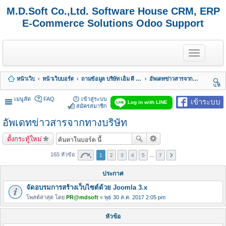
M.D.Soft Co.,Ltd. Software House CRM, ERP
E-Commerce Solutions Odoo Support
T
o
g
g
หน้าเว็บ
หน้าเว็บบอร์ด
ถามข้อมูล บริษัท เอ็ม ดี ซอฟต์ จำกัด
อัพเดทข่าวสารจากทางบริษัท
l
นห
e
า
n
เมนูลัด
FAQ
เข้าสู่ระบบ
เข้าระบบ
Log in with LINE
a
สมัครสมาชิก
v
อัพเดทข่าวสารจากทางบริษัท
i
g
a
ตั้งกระทู้ใหม่
t
i
165 หัวข้อ
1
2
3
4
5
…
7
o
n
ประกาศ
จัดอบรมการสร้างเว็บไซต์ด้วย Joomla 3.x
โพสต์ล่าสุด โดย
PR@mdsoft
«
พุธ 30 ส.ค. 2017 2:05 pm
หัวข้อ