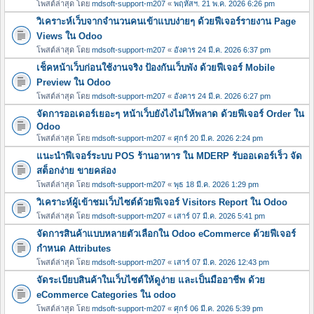
โพสต์ล่าสุด โดย
mdsoft-support-m207
«
พฤหัสฯ. 21 พ.ค. 2026 6:26 pm
วิเคราะห์เว็บจากจำนวนคนเข้าแบบง่ายๆ ด้วยฟีเจอร์รายงาน Page
Views ใน Odoo
โพสต์ล่าสุด โดย
mdsoft-support-m207
«
อังคาร 24 มี.ค. 2026 6:37 pm
เช็คหน้าเว็บก่อนใช้งานจริง ป้องกันเว็บพัง ด้วยฟีเจอร์ Mobile
Preview ใน Odoo
โพสต์ล่าสุด โดย
mdsoft-support-m207
«
อังคาร 24 มี.ค. 2026 6:27 pm
จัดการออเดอร์เยอะๆ หน้าเว็บยังไงไม่ให้พลาด ด้วยฟีเจอร์ Order ใน
Odoo
โพสต์ล่าสุด โดย
mdsoft-support-m207
«
ศุกร์ 20 มี.ค. 2026 2:24 pm
แนะนำฟีเจอร์ระบบ POS ร้านอาหาร ใน MDERP รับออเดอร์เร็ว จัด
สต็อกง่าย ขายคล่อง
โพสต์ล่าสุด โดย
mdsoft-support-m207
«
พุธ 18 มี.ค. 2026 1:29 pm
วิเคราะห์ผู้เข้าชมเว็บไซต์ด้วยฟีเจอร์ Visitors Report ใน Odoo
โพสต์ล่าสุด โดย
mdsoft-support-m207
«
เสาร์ 07 มี.ค. 2026 5:41 pm
จัดการสินค้าแบบหลายตัวเลือกใน Odoo eCommerce ด้วยฟีเจอร์
กำหนด Attributes
โพสต์ล่าสุด โดย
mdsoft-support-m207
«
เสาร์ 07 มี.ค. 2026 12:43 pm
จัดระเบียบสินค้าในเว็บไซต์ให้ดูง่าย และเป็นมืออาชีพ ด้วย
eCommerce Categories ใน odoo
โพสต์ล่าสุด โดย
mdsoft-support-m207
«
ศุกร์ 06 มี.ค. 2026 5:39 pm