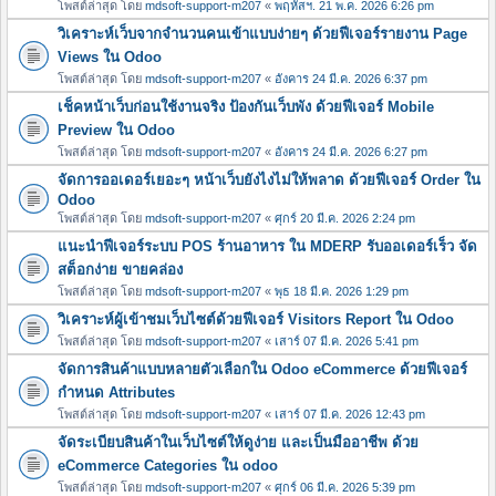
โพสต์ล่าสุด โดย
mdsoft-support-m207
«
พฤหัสฯ. 21 พ.ค. 2026 6:26 pm
วิเคราะห์เว็บจากจำนวนคนเข้าแบบง่ายๆ ด้วยฟีเจอร์รายงาน Page
Views ใน Odoo
โพสต์ล่าสุด โดย
mdsoft-support-m207
«
อังคาร 24 มี.ค. 2026 6:37 pm
เช็คหน้าเว็บก่อนใช้งานจริง ป้องกันเว็บพัง ด้วยฟีเจอร์ Mobile
Preview ใน Odoo
โพสต์ล่าสุด โดย
mdsoft-support-m207
«
อังคาร 24 มี.ค. 2026 6:27 pm
จัดการออเดอร์เยอะๆ หน้าเว็บยังไงไม่ให้พลาด ด้วยฟีเจอร์ Order ใน
Odoo
โพสต์ล่าสุด โดย
mdsoft-support-m207
«
ศุกร์ 20 มี.ค. 2026 2:24 pm
แนะนำฟีเจอร์ระบบ POS ร้านอาหาร ใน MDERP รับออเดอร์เร็ว จัด
สต็อกง่าย ขายคล่อง
โพสต์ล่าสุด โดย
mdsoft-support-m207
«
พุธ 18 มี.ค. 2026 1:29 pm
วิเคราะห์ผู้เข้าชมเว็บไซต์ด้วยฟีเจอร์ Visitors Report ใน Odoo
โพสต์ล่าสุด โดย
mdsoft-support-m207
«
เสาร์ 07 มี.ค. 2026 5:41 pm
จัดการสินค้าแบบหลายตัวเลือกใน Odoo eCommerce ด้วยฟีเจอร์
กำหนด Attributes
โพสต์ล่าสุด โดย
mdsoft-support-m207
«
เสาร์ 07 มี.ค. 2026 12:43 pm
จัดระเบียบสินค้าในเว็บไซต์ให้ดูง่าย และเป็นมืออาชีพ ด้วย
eCommerce Categories ใน odoo
โพสต์ล่าสุด โดย
mdsoft-support-m207
«
ศุกร์ 06 มี.ค. 2026 5:39 pm