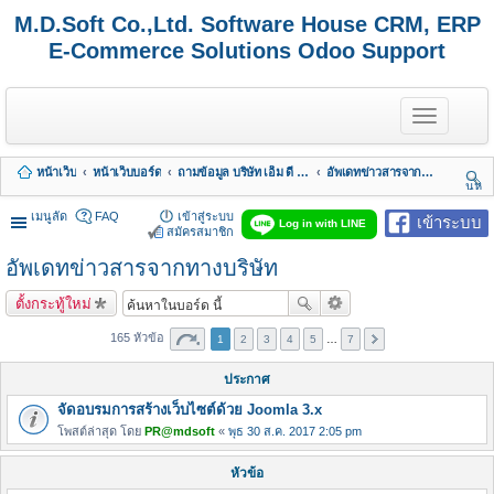
M.D.Soft Co.,Ltd. Software House CRM, ERP
E-Commerce Solutions Odoo Support
T
o
g
g
หน้าเว็บ
หน้าเว็บบอร์ด
ถามข้อมูล บริษัท เอ็ม ดี ซอฟต์ จำกัด
อัพเดทข่าวสารจากทางบริษัท
l
นห
e
า
n
เมนูลัด
FAQ
เข้าสู่ระบบ
เข้าระบบ
Log in with LINE
a
สมัครสมาชิก
v
อัพเดทข่าวสารจากทางบริษัท
i
g
a
ตั้งกระทู้ใหม่
t
i
165 หัวข้อ
1
2
3
4
5
…
7
o
n
ประกาศ
จัดอบรมการสร้างเว็บไซต์ด้วย Joomla 3.x
โพสต์ล่าสุด โดย
PR@mdsoft
«
พุธ 30 ส.ค. 2017 2:05 pm
หัวข้อ