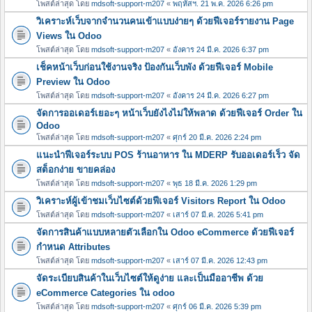
โพสต์ล่าสุด โดย
mdsoft-support-m207
«
พฤหัสฯ. 21 พ.ค. 2026 6:26 pm
วิเคราะห์เว็บจากจำนวนคนเข้าแบบง่ายๆ ด้วยฟีเจอร์รายงาน Page
Views ใน Odoo
โพสต์ล่าสุด โดย
mdsoft-support-m207
«
อังคาร 24 มี.ค. 2026 6:37 pm
เช็คหน้าเว็บก่อนใช้งานจริง ป้องกันเว็บพัง ด้วยฟีเจอร์ Mobile
Preview ใน Odoo
โพสต์ล่าสุด โดย
mdsoft-support-m207
«
อังคาร 24 มี.ค. 2026 6:27 pm
จัดการออเดอร์เยอะๆ หน้าเว็บยังไงไม่ให้พลาด ด้วยฟีเจอร์ Order ใน
Odoo
โพสต์ล่าสุด โดย
mdsoft-support-m207
«
ศุกร์ 20 มี.ค. 2026 2:24 pm
แนะนำฟีเจอร์ระบบ POS ร้านอาหาร ใน MDERP รับออเดอร์เร็ว จัด
สต็อกง่าย ขายคล่อง
โพสต์ล่าสุด โดย
mdsoft-support-m207
«
พุธ 18 มี.ค. 2026 1:29 pm
วิเคราะห์ผู้เข้าชมเว็บไซต์ด้วยฟีเจอร์ Visitors Report ใน Odoo
โพสต์ล่าสุด โดย
mdsoft-support-m207
«
เสาร์ 07 มี.ค. 2026 5:41 pm
จัดการสินค้าแบบหลายตัวเลือกใน Odoo eCommerce ด้วยฟีเจอร์
กำหนด Attributes
โพสต์ล่าสุด โดย
mdsoft-support-m207
«
เสาร์ 07 มี.ค. 2026 12:43 pm
จัดระเบียบสินค้าในเว็บไซต์ให้ดูง่าย และเป็นมืออาชีพ ด้วย
eCommerce Categories ใน odoo
โพสต์ล่าสุด โดย
mdsoft-support-m207
«
ศุกร์ 06 มี.ค. 2026 5:39 pm