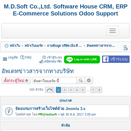
M.D.Soft Co.,Ltd. Software House CRM, ERP
E-Commerce Solutions Odoo Support
T
o
g
g
หน้าเว็บ
หน้าเว็บบอร์ด
ถามข้อมูล บริษัท เอ็ม ดี ซอฟต์ จำกัด
อัพเดทข่าวสารจากทางบริษัท
l
นห
e
า
n
เมนูลัด
FAQ
เข้าสู่ระบบ
เข้าระบบ
Log in with LINE
a
สมัครสมาชิก
v
อัพเดทข่าวสารจากทางบริษัท
i
g
a
ตั้งกระทู้ใหม่
t
i
165 หัวข้อ
1
2
3
4
5
…
7
o
n
ประกาศ
จัดอบรมการสร้างเว็บไซต์ด้วย Joomla 3.x
โพสต์ล่าสุด โดย
PR@mdsoft
«
พุธ 30 ส.ค. 2017 2:05 pm
หัวข้อ