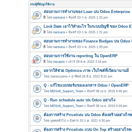
กระทู้ที่ยังถูกใช้งาน
สอบถามการทำงานของ Loan บน Odoo Enterprise
โดย
narisara
» จันทร์ 03 ก.พ. 2025 1:32 pm
ไ
Lock Date เอาไว้ทำอะไร ในระบบบัญชี ของ Odoo E
ฟ
ล์
โดย
narisara
» จันทร์ 03 ก.พ. 2025 1:31 pm
ไ
แ
สอบถามการทำงานของ Finance Budges บน Odoo E
ฟ
น
ล์
โดย
narisara
» จันทร์ 03 ก.พ. 2025 1:35 pm
บ
ไ
แ
สอบถามการใช้งาน reporting ใน OpenERP
ฟ
น
ล์
โดย
narupon
» เสาร์ 28 ต.ค. 2023 3:16 pm
บ
ไ
แ
อยากให้ช่วย Optimize ภาพ เว็บไซต์ที่เปิดมานานมี
ฟ
น
ล์
โดย
Jameszpmn
» อาทิตย์ 26 มิ.ย. 2022 8:31 am
บ
แ
Q - แก้ไขแบบฟอร์มของเอกสาร Odoo / OpenERP
น
โดย
MDSoft_Support_Team
» จันทร์ 08 เม.ย. 2019 4:46 pm
บ
Q - Run schedule auto บน Odoo อย่างไง
โดย
MDSoft_Support_Team
» จันทร์ 08 เม.ย. 2019 4:44 pm
ต้องการสร้าง Pricelists บน Odoo ต้องสร้างอย่างไร
โดย
บุคคลทั่วไป
» อังคาร 20 ก.ค. 2021 4:30 pm
ต้องการสร้าง Pricelists แบบ On Top สร้างอย่างไรค