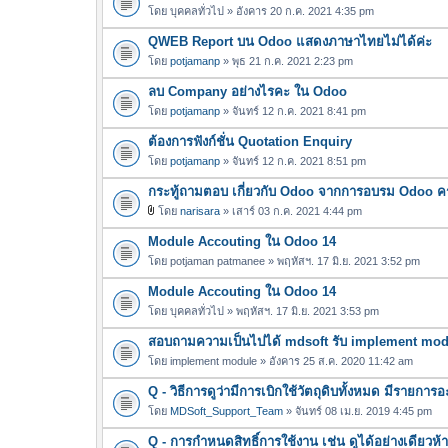
โดย
บุคคลทั่วไป
» อังคาร 20 ก.ค. 2021 4:35 pm
QWEB Report บน Odoo แสดงภาษาไทยไม่ได้ค่ะ
โดย
potjamanp
» พุธ 21 ก.ค. 2021 2:23 pm
ลบ Company อย่างไรคะ ใน Odoo
โดย
potjamanp
» จันทร์ 12 ก.ค. 2021 8:41 pm
ต้องการฟังก์ชั่น Quotation Enquiry
โดย
potjamanp
» จันทร์ 12 ก.ค. 2021 8:51 pm
กระทู้ถามตอบ เกี่ยวกับ Odoo จากการอบรม Odoo ครั้
โดย
narisara
» เสาร์ 03 ก.ค. 2021 4:44 pm
ไ
Module Accouting ใน Odoo 14
ฟ
ล์
โดย
potjaman patmanee
» พฤหัสฯ. 17 มิ.ย. 2021 3:52 pm
แ
Module Accouting ใน Odoo 14
น
โดย
บุคคลทั่วไป
» พฤหัสฯ. 17 มิ.ย. 2021 3:53 pm
บ
สอบถามความเป็นไปได้ mdsoft รับ implement modul
โดย
implement module
» อังคาร 25 ส.ค. 2020 11:42 am
Q - วิธีการดูว่ามีการเบิกใช้วัตถุดิบทั้งหมด มีรายก
โดย
MDSoft_Support_Team
» จันทร์ 08 เม.ย. 2019 4:45 pm
Q - การกำหนดสิทธิ์การใช้งาน เช่น ดูได้อย่างเดียวห้า