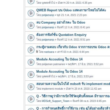
โดย
บุคคลทั่วไป
» อังคาร 20 ก.ค. 2021 4:35 pm
QWEB Report บน Odoo แสดงภาษาไทยไม่ได้ค่ะ
โดย
potjamanp
» พุธ 21 ก.ค. 2021 2:23 pm
ลบ Company อย่างไรคะ ใน Odoo
โดย
potjamanp
» จันทร์ 12 ก.ค. 2021 8:41 pm
ต้องการฟังก์ชั่น Quotation Enquiry
โดย
potjamanp
» จันทร์ 12 ก.ค. 2021 8:51 pm
กระทู้ถามตอบ เกี่ยวกับ Odoo จากการอบรม Odoo ครั้
โดย
narisara
» เสาร์ 03 ก.ค. 2021 4:44 pm
ไ
Module Accouting ใน Odoo 14
ฟ
ล์
โดย
potjaman patmanee
» พฤหัสฯ. 17 มิ.ย. 2021 3:52 pm
แ
Module Accouting ใน Odoo 14
น
โดย
บุคคลทั่วไป
» พฤหัสฯ. 17 มิ.ย. 2021 3:53 pm
บ
สอบถามความเป็นไปได้ mdsoft รับ implement modul
โดย
implement module
» อังคาร 25 ส.ค. 2020 11:42 am
Q - วิธีการดูว่ามีการเบิกใช้วัตถุดิบทั้งหมด มีรายก
โดย
MDSoft_Support_Team
» จันทร์ 08 เม.ย. 2019 4:45 pm
Q - การกำหนดสิทธิ์การใช้งาน เช่น ดูได้อย่างเดียวห้า