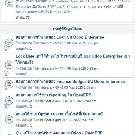
สำหรับลูกค้า "อบรมแนะนำ Features OpenERP 7 Odoo 9 - 18, 19 รวมถึง Odoo
Enterprise เพื่อใช้งาน ERP ในองค์กร" คุณสามารถสอบถามการใช้งานได้ที่นี่
ข้อมูลจะสามารถเห็นได้โดยบุคคลทั่วไป
หัวข้อ:
73
กระทู้ที่ยังถูกใช้งาน
สอบถามการทำงานของ Loan บน Odoo Enterprise
โพสต์ล่าสุด โดย
narisara
«
พฤหัสฯ. 06 ก.พ. 2025 6:25 pm
ตอบกลับ:
1
Lock Date เอาไว้ทำอะไร ในระบบบัญชี ของ Odoo Enterprise เอา
ไว้ทำอะไร
โพสต์ล่าสุด โดย
narisara
«
พฤหัสฯ. 06 ก.พ. 2025 5:29 pm
ตอบกลับ:
1
สอบถามการทำงานของ Finance Budges บน Odoo Enterprise
โพสต์ล่าสุด โดย
narisara
«
จันทร์ 03 ก.พ. 2025 1:35 pm
สอบถามการใช้งาน reporting ใน OpenERP
โพสต์ล่าสุด โดย
MDSoft
«
อังคาร 07 พ.ย. 2023 3:00 pm
ตอบกลับ:
2
อยากให้ช่วย Optimize ภาพ เว็บไซต์ที่เปิดมานานมี
โพสต์ล่าสุด โดย
MDSoft
«
ศุกร์ 01 ก.ค. 2022 3:41 pm
ตอบกลับ:
1
Q - แก้ไขแบบฟอร์มของเอกสาร Odoo / OpenERP