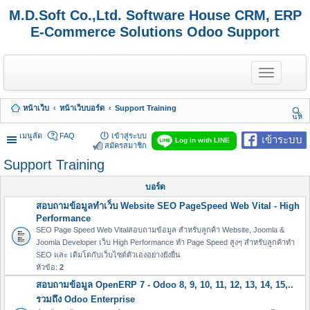
M.D.Soft Co.,Ltd. Software House CRM, ERP
E-Commerce Solutions Odoo Support
T
o
g
g
หน้าเว็บ
หน้าเว็บบอร์ด
Support Training
l
นห
e
า
n
เมนูลัด
FAQ
เข้าสู่ระบบ
เข้าระบบ
Log in with LINE
a
สมัครสมาชิก
v
Support Training
i
g
a
บอร์ด
t
สอบถามข้อมูลทำเว็บ Website SEO PageSpeed Web Vital - High
i
o
Performance
n
SEO Page Speed Web Vitalสอบถามข้อมูล สำหรับลูกค้า Website, Joomla &
Joomla Developer เว็บ High Performance ทำ Page Speed สูงๆ สำหรับลูกค้าทำ
SEO และ เติมโตกับเว็บไซต์ตัวเองอย่างยังยื่น
หัวข้อ:
2
สอบถามข้อมูล OpenERP 7 - Odoo 8, 9, 10, 11, 12, 13, 14, 15,..
รวมถึง Odoo Enterprise