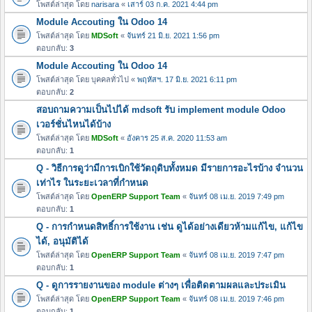
โพสต์ล่าสุด โดย
narisara
«
เสาร์ 03 ก.ค. 2021 4:44 pm
Module Accouting ใน Odoo 14
โพสต์ล่าสุด โดย
MDSoft
«
จันทร์ 21 มิ.ย. 2021 1:56 pm
ตอบกลับ:
3
Module Accouting ใน Odoo 14
โพสต์ล่าสุด โดย
บุคคลทั่วไป
«
พฤหัสฯ. 17 มิ.ย. 2021 6:11 pm
ตอบกลับ:
2
สอบถามความเป็นไปได้ mdsoft รับ implement module Odoo
เวอร์ชั่นไหนได้บ้าง
โพสต์ล่าสุด โดย
MDSoft
«
อังคาร 25 ส.ค. 2020 11:53 am
ตอบกลับ:
1
Q - วิธีการดูว่ามีการเบิกใช้วัตถุดิบทั้งหมด มีรายการอะไรบ้าง จำนวน
เท่าไร ในระยะเวลาที่กำหนด
โพสต์ล่าสุด โดย
OpenERP Support Team
«
จันทร์ 08 เม.ย. 2019 7:49 pm
ตอบกลับ:
1
Q - การกำหนดสิทธิ์การใช้งาน เช่น ดูได้อย่างเดียวห้ามแก้ไข, แก้ไข
ได้, อนุมัติได้
โพสต์ล่าสุด โดย
OpenERP Support Team
«
จันทร์ 08 เม.ย. 2019 7:47 pm
ตอบกลับ:
1
Q - ดูการรายงานของ module ต่างๆ เพื่อติดตามผลและประเมิน
โพสต์ล่าสุด โดย
OpenERP Support Team
«
จันทร์ 08 เม.ย. 2019 7:46 pm
ตอบกลับ:
1