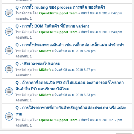
Q - การตั้ง routing ของ process การผลิต ของสินค้า
โพสต์ล่าสุด โดย
OpenERP Support Team
«
จันทร์ 08 เม.ย. 2019 7:42 pm
ตอบกลับ:
1
Q - การตั้ง BOM ในสินค้า ที่มีหลาย varient
โพสต์ล่าสุด โดย
OpenERP Support Team
«
จันทร์ 08 เม.ย. 2019 7:40 pm
ตอบกลับ:
1
Q - การตั้งประเภทของสินค้า เช่น เหล็กหล่อ เหล็กแผ่น ค่าจ้างทำ
โพสต์ล่าสุด โดย
MDSoft
«
จันทร์ 08 เม.ย. 2019 6:30 pm
ตอบกลับ:
1
Q - ปรับเวลาของโปรแกรม
โพสต์ล่าสุด โดย
MDSoft
«
จันทร์ 08 เม.ย. 2019 6:27 pm
ตอบกลับ:
1
Q - ถ้าราคาซื้อตอนเปิด PO ยังไม่แน่นอน จะสามารถแก้ไขราคา
สินค้าใน PO ตอนรับของได้ไหม
โพสต์ล่าสุด โดย
MDSoft
«
จันทร์ 08 เม.ย. 2019 6:23 pm
ตอบกลับ:
1
Q - การใส่ราคาขายที่ต่างกันสำหรับลูกค้าแต่ละประเภท หรือแต่ละ
ราย
โพสต์ล่าสุด โดย
OpenERP Support Team
«
จันทร์ 08 เม.ย. 2019 6:17 pm
ตอบกลับ:
1