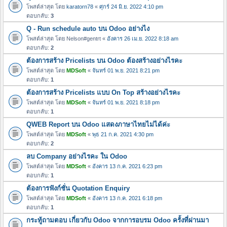
โพสต์ล่าสุด โดย
karatorn78
«
ศุกร์ 24 มิ.ย. 2022 4:10 pm
ตอบกลับ:
3
Q - Run schedule auto บน Odoo อย่างไง
โพสต์ล่าสุด โดย
Nelson#gentrt
«
อังคาร 26 เม.ย. 2022 8:18 am
ตอบกลับ:
2
ต้องการสร้าง Pricelists บน Odoo ต้องสร้างอย่างไรคะ
โพสต์ล่าสุด โดย
MDSoft
«
จันทร์ 01 พ.ย. 2021 8:21 pm
ตอบกลับ:
1
ต้องการสร้าง Pricelists แบบ On Top สร้างอย่างไรคะ
โพสต์ล่าสุด โดย
MDSoft
«
จันทร์ 01 พ.ย. 2021 8:18 pm
ตอบกลับ:
1
QWEB Report บน Odoo แสดงภาษาไทยไม่ได้ค่ะ
โพสต์ล่าสุด โดย
MDSoft
«
พุธ 21 ก.ค. 2021 4:30 pm
ตอบกลับ:
2
ลบ Company อย่างไรคะ ใน Odoo
โพสต์ล่าสุด โดย
MDSoft
«
อังคาร 13 ก.ค. 2021 6:23 pm
ตอบกลับ:
1
ต้องการฟังก์ชั่น Quotation Enquiry
โพสต์ล่าสุด โดย
MDSoft
«
อังคาร 13 ก.ค. 2021 6:18 pm
ตอบกลับ:
1
กระทู้ถามตอบ เกี่ยวกับ Odoo จากการอบรม Odoo ครั้งที่ผ่านมา