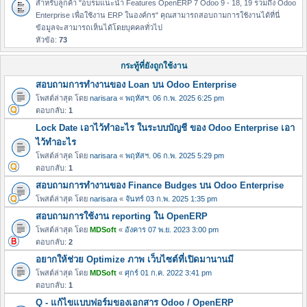
สำหรับลูกค้า "อบรมแนะนำ Features OpenERP 7 Odoo 9 - 18, 19 รวมถึง Odoo
Enterprise เพื่อใช้งาน ERP ในองค์กร" คุณสามารถสอบถามการใช้งานได้ที่นี่
ข้อมูลจะสามารถเห็นได้โดยบุคคลทั่วไป
หัวข้อ:
73
กระทู้ที่ยังถูกใช้งาน
สอบถามการทำงานของ Loan บน Odoo Enterprise
โพสต์ล่าสุด โดย
narisara
«
พฤหัสฯ. 06 ก.พ. 2025 6:25 pm
ตอบกลับ:
1
Lock Date เอาไว้ทำอะไร ในระบบบัญชี ของ Odoo Enterprise เอา
ไว้ทำอะไร
โพสต์ล่าสุด โดย
narisara
«
พฤหัสฯ. 06 ก.พ. 2025 5:29 pm
ตอบกลับ:
1
สอบถามการทำงานของ Finance Budges บน Odoo Enterprise
โพสต์ล่าสุด โดย
narisara
«
จันทร์ 03 ก.พ. 2025 1:35 pm
สอบถามการใช้งาน reporting ใน OpenERP
โพสต์ล่าสุด โดย
MDSoft
«
อังคาร 07 พ.ย. 2023 3:00 pm
ตอบกลับ:
2
อยากให้ช่วย Optimize ภาพ เว็บไซต์ที่เปิดมานานมี
โพสต์ล่าสุด โดย
MDSoft
«
ศุกร์ 01 ก.ค. 2022 3:41 pm
ตอบกลับ:
1
Q - แก้ไขแบบฟอร์มของเอกสาร Odoo / OpenERP