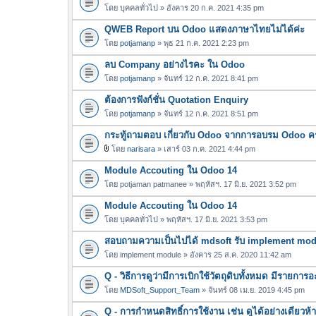
โดย
บุคคลทั่วไป
» อังคาร 20 ก.ค. 2021 4:35 pm
QWEB Report บน Odoo แสดงภาษาไทยไม่ได้ค่ะ
โดย
potjamanp
» พุธ 21 ก.ค. 2021 2:23 pm
ลบ Company อย่างไรคะ ใน Odoo
โดย
potjamanp
» จันทร์ 12 ก.ค. 2021 8:41 pm
ต้องการฟังก์ชั่น Quotation Enquiry
โดย
potjamanp
» จันทร์ 12 ก.ค. 2021 8:51 pm
กระทู้ถามตอบ เกี่ยวกับ Odoo จากการอบรม Odoo ครั้
โดย
narisara
» เสาร์ 03 ก.ค. 2021 4:44 pm
ไ
Module Accouting ใน Odoo 14
ฟ
ล์
โดย
potjaman patmanee
» พฤหัสฯ. 17 มิ.ย. 2021 3:52 pm
แ
Module Accouting ใน Odoo 14
น
โดย
บุคคลทั่วไป
» พฤหัสฯ. 17 มิ.ย. 2021 3:53 pm
บ
สอบถามความเป็นไปได้ mdsoft รับ implement modul
โดย
implement module
» อังคาร 25 ส.ค. 2020 11:42 am
Q - วิธีการดูว่ามีการเบิกใช้วัตถุดิบทั้งหมด มีรายก
โดย
MDSoft_Support_Team
» จันทร์ 08 เม.ย. 2019 4:45 pm
Q - การกำหนดสิทธิ์การใช้งาน เช่น ดูได้อย่างเดียวห้า