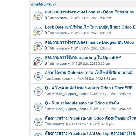
กระทู้ที่ยังถูกใช้งาน
สอบถามการทำงานของ Loan บน Odoo Enterprise
โดย
narisara
» จันทร์ 03 ก.พ. 2025 1:32 pm
ไ
Lock Date เอาไว้ทำอะไร ในระบบบัญชี ของ Odoo E
ฟ
ล์
โดย
narisara
» จันทร์ 03 ก.พ. 2025 1:31 pm
ไ
แ
สอบถามการทำงานของ Finance Budges บน Odoo E
ฟ
น
ล์
โดย
narisara
» จันทร์ 03 ก.พ. 2025 1:35 pm
บ
ไ
แ
สอบถามการใช้งาน reporting ใน OpenERP
ฟ
น
ล์
โดย
narupon
» เสาร์ 28 ต.ค. 2023 3:16 pm
บ
ไ
แ
อยากให้ช่วย Optimize ภาพ เว็บไซต์ที่เปิดมานานมี
ฟ
น
ล์
โดย
Jameszpmn
» อาทิตย์ 26 มิ.ย. 2022 8:31 am
บ
แ
Q - แก้ไขแบบฟอร์มของเอกสาร Odoo / OpenERP
น
โดย
MDSoft_Support_Team
» จันทร์ 08 เม.ย. 2019 4:46 pm
บ
Q - Run schedule auto บน Odoo อย่างไง
โดย
MDSoft_Support_Team
» จันทร์ 08 เม.ย. 2019 4:44 pm
ต้องการสร้าง Pricelists บน Odoo ต้องสร้างอย่างไร
โดย
บุคคลทั่วไป
» อังคาร 20 ก.ค. 2021 4:30 pm
ต้องการสร้าง Pricelists แบบ On Top สร้างอย่างไรค