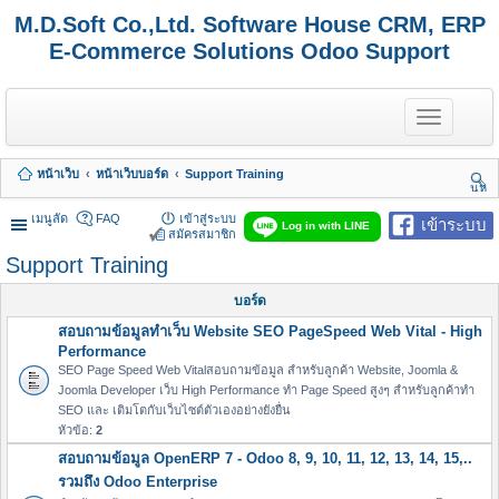
M.D.Soft Co.,Ltd. Software House CRM, ERP
E-Commerce Solutions Odoo Support
T
o
g
g
หน้าเว็บ
หน้าเว็บบอร์ด
Support Training
l
นห
e
า
n
เมนูลัด
FAQ
เข้าสู่ระบบ
เข้าระบบ
Log in with LINE
a
สมัครสมาชิก
v
Support Training
i
g
a
บอร์ด
t
สอบถามข้อมูลทำเว็บ Website SEO PageSpeed Web Vital - High
i
o
Performance
n
SEO Page Speed Web Vitalสอบถามข้อมูล สำหรับลูกค้า Website, Joomla &
Joomla Developer เว็บ High Performance ทำ Page Speed สูงๆ สำหรับลูกค้าทำ
SEO และ เติมโตกับเว็บไซต์ตัวเองอย่างยังยื่น
หัวข้อ:
2
สอบถามข้อมูล OpenERP 7 - Odoo 8, 9, 10, 11, 12, 13, 14, 15,..
รวมถึง Odoo Enterprise