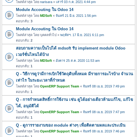
โพสต์ล่าสุด โดย
narisara
«
เสาร์ 03 ก.ค. 2021 4:44 pm
Module Accouting ใน Odoo 14
โพสต์ล่าสุด โดย
MDSoft
«
จันทร์ 21 มิ.ย. 2021 1:56 pm
ตอบกลับ:
3
Module Accouting ใน Odoo 14
โพสต์ล่าสุด โดย
บุคคลทั่วไป
«
พฤหัสฯ. 17 มิ.ย. 2021 6:11 pm
ตอบกลับ:
2
สอบถามความเป็นไปได้ mdsoft รับ implement module Odoo
เวอร์ชั่นไหนได้บ้าง
โพสต์ล่าสุด โดย
MDSoft
«
อังคาร 25 ส.ค. 2020 11:53 am
ตอบกลับ:
1
Q - วิธีการดูว่ามีการเบิกใช้วัตถุดิบทั้งหมด มีรายการอะไรบ้าง จำนวน
เท่าไร ในระยะเวลาที่กำหนด
โพสต์ล่าสุด โดย
OpenERP Support Team
«
จันทร์ 08 เม.ย. 2019 7:49 pm
ตอบกลับ:
1
Q - การกำหนดสิทธิ์การใช้งาน เช่น ดูได้อย่างเดียวห้ามแก้ไข, แก้ไข
ได้, อนุมัติได้
โพสต์ล่าสุด โดย
OpenERP Support Team
«
จันทร์ 08 เม.ย. 2019 7:47 pm
ตอบกลับ:
1
Q - ดูการรายงานของ module ต่างๆ เพื่อติดตามผลและประเมิน
โพสต์ล่าสุด โดย
OpenERP Support Team
«
จันทร์ 08 เม.ย. 2019 7:46 pm
ตอบกลับ:
1