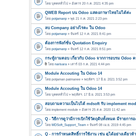
โดย
บุคคลทั่วไป
» อังคาร 20 ก.ค. 2021 4:35 pm
QWEB Report บน Odoo แสดงภาษาไทยไม่ได้ค่ะ
โดย
potjamanp
» พุธ 21 ก.ค. 2021 2:23 pm
ลบ Company อย่างไรคะ ใน Odoo
โดย
potjamanp
» จันทร์ 12 ก.ค. 2021 8:41 pm
ต้องการฟังก์ชั่น Quotation Enquiry
โดย
potjamanp
» จันทร์ 12 ก.ค. 2021 8:51 pm
กระทู้ถามตอบ เกี่ยวกับ Odoo จากการอบรม Odoo ครั้
โดย
narisara
» เสาร์ 03 ก.ค. 2021 4:44 pm
ไ
Module Accouting ใน Odoo 14
ฟ
ล์
โดย
potjaman patmanee
» พฤหัสฯ. 17 มิ.ย. 2021 3:52 pm
แ
Module Accouting ใน Odoo 14
น
โดย
บุคคลทั่วไป
» พฤหัสฯ. 17 มิ.ย. 2021 3:53 pm
บ
สอบถามความเป็นไปได้ mdsoft รับ implement modul
โดย
implement module
» อังคาร 25 ส.ค. 2020 11:42 am
Q - วิธีการดูว่ามีการเบิกใช้วัตถุดิบทั้งหมด มีรายก
โดย
MDSoft_Support_Team
» จันทร์ 08 เม.ย. 2019 4:45 pm
Q - การกำหนดสิทธิ์การใช้งาน เช่น ดูได้อย่างเดียวห้า