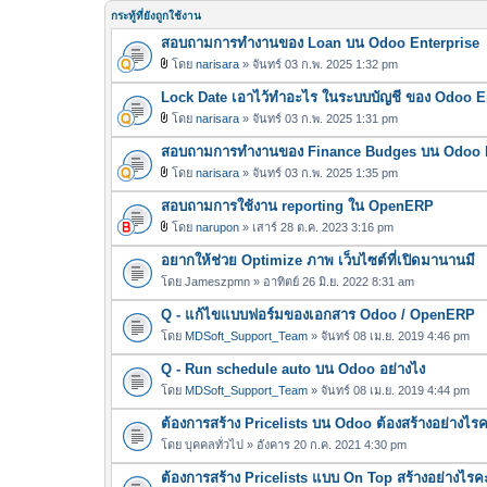
กระทู้ที่ยังถูกใช้งาน
สอบถามการทำงานของ Loan บน Odoo Enterprise
โดย
narisara
» จันทร์ 03 ก.พ. 2025 1:32 pm
ไ
Lock Date เอาไว้ทำอะไร ในระบบบัญชี ของ Odoo E
ฟ
ล์
โดย
narisara
» จันทร์ 03 ก.พ. 2025 1:31 pm
ไ
แ
สอบถามการทำงานของ Finance Budges บน Odoo E
ฟ
น
ล์
โดย
narisara
» จันทร์ 03 ก.พ. 2025 1:35 pm
บ
ไ
แ
สอบถามการใช้งาน reporting ใน OpenERP
ฟ
น
ล์
โดย
narupon
» เสาร์ 28 ต.ค. 2023 3:16 pm
บ
ไ
แ
อยากให้ช่วย Optimize ภาพ เว็บไซต์ที่เปิดมานานมี
ฟ
น
ล์
โดย
Jameszpmn
» อาทิตย์ 26 มิ.ย. 2022 8:31 am
บ
แ
Q - แก้ไขแบบฟอร์มของเอกสาร Odoo / OpenERP
น
โดย
MDSoft_Support_Team
» จันทร์ 08 เม.ย. 2019 4:46 pm
บ
Q - Run schedule auto บน Odoo อย่างไง
โดย
MDSoft_Support_Team
» จันทร์ 08 เม.ย. 2019 4:44 pm
ต้องการสร้าง Pricelists บน Odoo ต้องสร้างอย่างไร
โดย
บุคคลทั่วไป
» อังคาร 20 ก.ค. 2021 4:30 pm
ต้องการสร้าง Pricelists แบบ On Top สร้างอย่างไรค