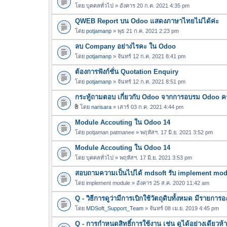
โดย
บุคคลทั่วไป
» อังคาร 20 ก.ค. 2021 4:35 pm
QWEB Report บน Odoo แสดงภาษาไทยไม่ได้ค่ะ
โดย
potjamanp
» พุธ 21 ก.ค. 2021 2:23 pm
ลบ Company อย่างไรคะ ใน Odoo
โดย
potjamanp
» จันทร์ 12 ก.ค. 2021 8:41 pm
ต้องการฟังก์ชั่น Quotation Enquiry
โดย
potjamanp
» จันทร์ 12 ก.ค. 2021 8:51 pm
กระทู้ถามตอบ เกี่ยวกับ Odoo จากการอบรม Odoo ครั้
โดย
narisara
» เสาร์ 03 ก.ค. 2021 4:44 pm
ไ
Module Accouting ใน Odoo 14
ฟ
ล์
โดย
potjaman patmanee
» พฤหัสฯ. 17 มิ.ย. 2021 3:52 pm
แ
Module Accouting ใน Odoo 14
น
โดย
บุคคลทั่วไป
» พฤหัสฯ. 17 มิ.ย. 2021 3:53 pm
บ
สอบถามความเป็นไปได้ mdsoft รับ implement modul
โดย
implement module
» อังคาร 25 ส.ค. 2020 11:42 am
Q - วิธีการดูว่ามีการเบิกใช้วัตถุดิบทั้งหมด มีรายก
โดย
MDSoft_Support_Team
» จันทร์ 08 เม.ย. 2019 4:45 pm
Q - การกำหนดสิทธิ์การใช้งาน เช่น ดูได้อย่างเดียวห้า