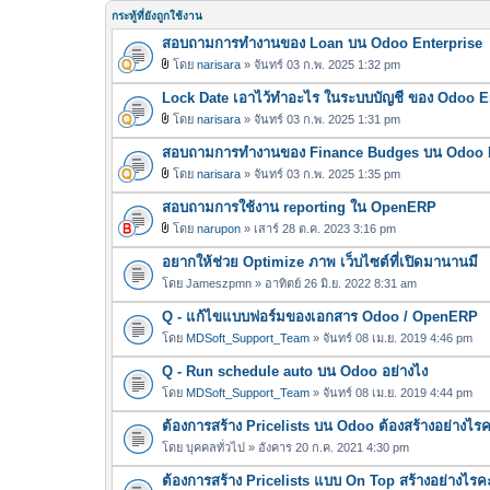
กระทู้ที่ยังถูกใช้งาน
สอบถามการทำงานของ Loan บน Odoo Enterprise
โดย
narisara
» จันทร์ 03 ก.พ. 2025 1:32 pm
ไ
Lock Date เอาไว้ทำอะไร ในระบบบัญชี ของ Odoo E
ฟ
ล์
โดย
narisara
» จันทร์ 03 ก.พ. 2025 1:31 pm
ไ
แ
สอบถามการทำงานของ Finance Budges บน Odoo E
ฟ
น
ล์
โดย
narisara
» จันทร์ 03 ก.พ. 2025 1:35 pm
บ
ไ
แ
สอบถามการใช้งาน reporting ใน OpenERP
ฟ
น
ล์
โดย
narupon
» เสาร์ 28 ต.ค. 2023 3:16 pm
บ
ไ
แ
อยากให้ช่วย Optimize ภาพ เว็บไซต์ที่เปิดมานานมี
ฟ
น
ล์
โดย
Jameszpmn
» อาทิตย์ 26 มิ.ย. 2022 8:31 am
บ
แ
Q - แก้ไขแบบฟอร์มของเอกสาร Odoo / OpenERP
น
โดย
MDSoft_Support_Team
» จันทร์ 08 เม.ย. 2019 4:46 pm
บ
Q - Run schedule auto บน Odoo อย่างไง
โดย
MDSoft_Support_Team
» จันทร์ 08 เม.ย. 2019 4:44 pm
ต้องการสร้าง Pricelists บน Odoo ต้องสร้างอย่างไร
โดย
บุคคลทั่วไป
» อังคาร 20 ก.ค. 2021 4:30 pm
ต้องการสร้าง Pricelists แบบ On Top สร้างอย่างไรค