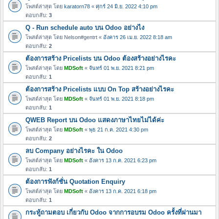
โพสต์ล่าสุด โดย
karatorn78
«
ศุกร์ 24 มิ.ย. 2022 4:10 pm
ตอบกลับ:
3
Q - Run schedule auto บน Odoo อย่างไง
โพสต์ล่าสุด โดย
Nelson#gentrt
«
อังคาร 26 เม.ย. 2022 8:18 am
ตอบกลับ:
2
ต้องการสร้าง Pricelists บน Odoo ต้องสร้างอย่างไรคะ
โพสต์ล่าสุด โดย
MDSoft
«
จันทร์ 01 พ.ย. 2021 8:21 pm
ตอบกลับ:
1
ต้องการสร้าง Pricelists แบบ On Top สร้างอย่างไรคะ
โพสต์ล่าสุด โดย
MDSoft
«
จันทร์ 01 พ.ย. 2021 8:18 pm
ตอบกลับ:
1
QWEB Report บน Odoo แสดงภาษาไทยไม่ได้ค่ะ
โพสต์ล่าสุด โดย
MDSoft
«
พุธ 21 ก.ค. 2021 4:30 pm
ตอบกลับ:
2
ลบ Company อย่างไรคะ ใน Odoo
โพสต์ล่าสุด โดย
MDSoft
«
อังคาร 13 ก.ค. 2021 6:23 pm
ตอบกลับ:
1
ต้องการฟังก์ชั่น Quotation Enquiry
โพสต์ล่าสุด โดย
MDSoft
«
อังคาร 13 ก.ค. 2021 6:18 pm
ตอบกลับ:
1
กระทู้ถามตอบ เกี่ยวกับ Odoo จากการอบรม Odoo ครั้งที่ผ่านมา