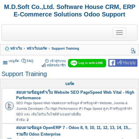
M.D.Soft Co.,Ltd. Software House CRM, ERP
E-Commerce Solutions Odoo Support
T
o
g
g
หน้าเว็บ
หน้าเว็บบอร์ด
Support Training
l
นห
e
า
n
เมนูลัด
FAQ
เข้าสู่ระบบ
เข้าระบบ
Log in with LINE
a
สมัครสมาชิก
v
Support Training
i
g
a
บอร์ด
t
สอบถามข้อมูลทำเว็บ Website SEO PageSpeed Web Vital - High
i
o
Performance
n
SEO Page Speed Web Vitalสอบถามข้อมูล สำหรับลูกค้า Website, Joomla &
Joomla Developer เว็บ High Performance ทำ Page Speed สูงๆ สำหรับลูกค้าทำ
SEO และ เติมโตกับเว็บไซต์ตัวเองอย่างยังยื่น
หัวข้อ:
2
สอบถามข้อมูล OpenERP 7 - Odoo 8, 9, 10, 11, 12, 13, 14, 15,..
รวมถึง Odoo Enterprise