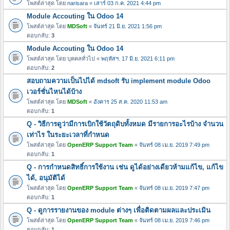
โพสต์ล่าสุด โดย
narisara
«
เสาร์ 03 ก.ค. 2021 4:44 pm
Module Accouting ใน Odoo 14
โพสต์ล่าสุด โดย
MDSoft
«
จันทร์ 21 มิ.ย. 2021 1:56 pm
ตอบกลับ:
3
Module Accouting ใน Odoo 14
โพสต์ล่าสุด โดย
บุคคลทั่วไป
«
พฤหัสฯ. 17 มิ.ย. 2021 6:11 pm
ตอบกลับ:
2
สอบถามความเป็นไปได้ mdsoft รับ implement module Odoo
เวอร์ชั่นไหนได้บ้าง
โพสต์ล่าสุด โดย
MDSoft
«
อังคาร 25 ส.ค. 2020 11:53 am
ตอบกลับ:
1
Q - วิธีการดูว่ามีการเบิกใช้วัตถุดิบทั้งหมด มีรายการอะไรบ้าง จำนวน
เท่าไร ในระยะเวลาที่กำหนด
โพสต์ล่าสุด โดย
OpenERP Support Team
«
จันทร์ 08 เม.ย. 2019 7:49 pm
ตอบกลับ:
1
Q - การกำหนดสิทธิ์การใช้งาน เช่น ดูได้อย่างเดียวห้ามแก้ไข, แก้ไข
ได้, อนุมัติได้
โพสต์ล่าสุด โดย
OpenERP Support Team
«
จันทร์ 08 เม.ย. 2019 7:47 pm
ตอบกลับ:
1
Q - ดูการรายงานของ module ต่างๆ เพื่อติดตามผลและประเมิน
โพสต์ล่าสุด โดย
OpenERP Support Team
«
จันทร์ 08 เม.ย. 2019 7:46 pm
ตอบกลับ:
1