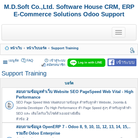
M.D.Soft Co.,Ltd. Software House CRM, ERP
E-Commerce Solutions Odoo Support
T
o
g
g
หน้าเว็บ
หน้าเว็บบอร์ด
Support Training
l
นห
e
า
n
เมนูลัด
FAQ
เข้าสู่ระบบ
เข้าระบบ
Log in with LINE
a
สมัครสมาชิก
v
Support Training
i
g
a
บอร์ด
t
สอบถามข้อมูลทำเว็บ Website SEO PageSpeed Web Vital - High
i
o
Performance
n
SEO Page Speed Web Vitalสอบถามข้อมูล สำหรับลูกค้า Website, Joomla &
Joomla Developer เว็บ High Performance ทำ Page Speed สูงๆ สำหรับลูกค้าทำ
SEO และ เติมโตกับเว็บไซต์ตัวเองอย่างยังยื่น
หัวข้อ:
2
สอบถามข้อมูล OpenERP 7 - Odoo 8, 9, 10, 11, 12, 13, 14, 15,..
รวมถึง Odoo Enterprise