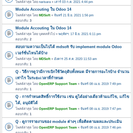
โพสต์ล่าสุด โดย
narisara
«
เสาร์ 03 ก.ค. 2021 4:44 pm
Module Accouting ใน Odoo 14
โพสต์ล่าสุด โดย
MDSoft
«
จันทร์ 21 มิ.ย. 2021 1:56 pm
ตอบกลับ:
3
Module Accouting ใน Odoo 14
โพสต์ล่าสุด โดย
บุคคลทั่วไป
«
พฤหัสฯ. 17 มิ.ย. 2021 6:11 pm
ตอบกลับ:
2
สอบถามความเป็นไปได้ mdsoft รับ implement module Odoo
เวอร์ชั่นไหนได้บ้าง
โพสต์ล่าสุด โดย
MDSoft
«
อังคาร 25 ส.ค. 2020 11:53 am
ตอบกลับ:
1
Q - วิธีการดูว่ามีการเบิกใช้วัตถุดิบทั้งหมด มีรายการอะไรบ้าง จำนวน
เท่าไร ในระยะเวลาที่กำหนด
โพสต์ล่าสุด โดย
OpenERP Support Team
«
จันทร์ 08 เม.ย. 2019 7:49 pm
ตอบกลับ:
1
Q - การกำหนดสิทธิ์การใช้งาน เช่น ดูได้อย่างเดียวห้ามแก้ไข, แก้ไข
ได้, อนุมัติได้
โพสต์ล่าสุด โดย
OpenERP Support Team
«
จันทร์ 08 เม.ย. 2019 7:47 pm
ตอบกลับ:
1
Q - ดูการรายงานของ module ต่างๆ เพื่อติดตามผลและประเมิน
โพสต์ล่าสุด โดย
OpenERP Support Team
«
จันทร์ 08 เม.ย. 2019 7:46 pm
ตอบกลับ:
1