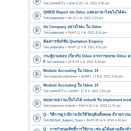
โดย
บุคคลทั่วไป
» อังคาร 20 ก.ค. 2021 4:35 pm
QWEB Report บน Odoo แสดงภาษาไทยไม่ได้ค่ะ
โดย
potjamanp
» พุธ 21 ก.ค. 2021 2:23 pm
ลบ Company อย่างไรคะ ใน Odoo
โดย
potjamanp
» จันทร์ 12 ก.ค. 2021 8:41 pm
ต้องการฟังก์ชั่น Quotation Enquiry
โดย
potjamanp
» จันทร์ 12 ก.ค. 2021 8:51 pm
กระทู้ถามตอบ เกี่ยวกับ Odoo จากการอบรม Odoo ครั้
โดย
narisara
» เสาร์ 03 ก.ค. 2021 4:44 pm
ไ
Module Accouting ใน Odoo 14
ฟ
ล์
โดย
potjaman patmanee
» พฤหัสฯ. 17 มิ.ย. 2021 3:52 pm
แ
Module Accouting ใน Odoo 14
น
โดย
บุคคลทั่วไป
» พฤหัสฯ. 17 มิ.ย. 2021 3:53 pm
บ
สอบถามความเป็นไปได้ mdsoft รับ implement modul
โดย
implement module
» อังคาร 25 ส.ค. 2020 11:42 am
Q - วิธีการดูว่ามีการเบิกใช้วัตถุดิบทั้งหมด มีรายก
โดย
MDSoft_Support_Team
» จันทร์ 08 เม.ย. 2019 4:45 pm
Q - การกำหนดสิทธิ์การใช้งาน เช่น ดูได้อย่างเดียวห้า