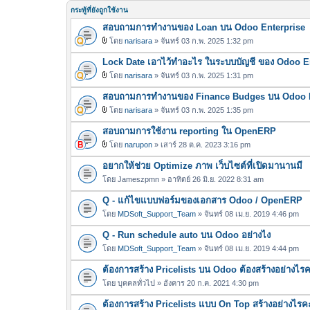
กระทู้ที่ยังถูกใช้งาน
สอบถามการทำงานของ Loan บน Odoo Enterprise
โดย
narisara
» จันทร์ 03 ก.พ. 2025 1:32 pm
ไ
Lock Date เอาไว้ทำอะไร ในระบบบัญชี ของ Odoo E
ฟ
ล์
โดย
narisara
» จันทร์ 03 ก.พ. 2025 1:31 pm
ไ
แ
สอบถามการทำงานของ Finance Budges บน Odoo E
ฟ
น
ล์
โดย
narisara
» จันทร์ 03 ก.พ. 2025 1:35 pm
บ
ไ
แ
สอบถามการใช้งาน reporting ใน OpenERP
ฟ
น
ล์
โดย
narupon
» เสาร์ 28 ต.ค. 2023 3:16 pm
บ
ไ
แ
อยากให้ช่วย Optimize ภาพ เว็บไซต์ที่เปิดมานานมี
ฟ
น
ล์
โดย
Jameszpmn
» อาทิตย์ 26 มิ.ย. 2022 8:31 am
บ
แ
Q - แก้ไขแบบฟอร์มของเอกสาร Odoo / OpenERP
น
โดย
MDSoft_Support_Team
» จันทร์ 08 เม.ย. 2019 4:46 pm
บ
Q - Run schedule auto บน Odoo อย่างไง
โดย
MDSoft_Support_Team
» จันทร์ 08 เม.ย. 2019 4:44 pm
ต้องการสร้าง Pricelists บน Odoo ต้องสร้างอย่างไร
โดย
บุคคลทั่วไป
» อังคาร 20 ก.ค. 2021 4:30 pm
ต้องการสร้าง Pricelists แบบ On Top สร้างอย่างไรค