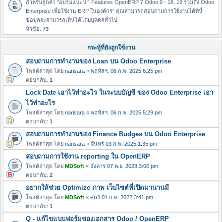
สำหรับลูกค้า "อบรมแนะนำ Features OpenERP 7 Odoo 9 - 18, 19 รวมถึง Odoo
Enterprise เพื่อใช้งาน ERP ในองค์กร" คุณสามารถสอบถามการใช้งานได้ที่นี่
ข้อมูลจะสามารถเห็นได้โดยบุคคลทั่วไป
หัวข้อ:
73
กระทู้ที่ยังถูกใช้งาน
สอบถามการทำงานของ Loan บน Odoo Enterprise
โพสต์ล่าสุด โดย
narisara
«
พฤหัสฯ. 06 ก.พ. 2025 6:25 pm
ตอบกลับ:
1
Lock Date เอาไว้ทำอะไร ในระบบบัญชี ของ Odoo Enterprise เอา
ไว้ทำอะไร
โพสต์ล่าสุด โดย
narisara
«
พฤหัสฯ. 06 ก.พ. 2025 5:29 pm
ตอบกลับ:
1
สอบถามการทำงานของ Finance Budges บน Odoo Enterprise
โพสต์ล่าสุด โดย
narisara
«
จันทร์ 03 ก.พ. 2025 1:35 pm
สอบถามการใช้งาน reporting ใน OpenERP
โพสต์ล่าสุด โดย
MDSoft
«
อังคาร 07 พ.ย. 2023 3:00 pm
ตอบกลับ:
2
อยากให้ช่วย Optimize ภาพ เว็บไซต์ที่เปิดมานานมี
โพสต์ล่าสุด โดย
MDSoft
«
ศุกร์ 01 ก.ค. 2022 3:41 pm
ตอบกลับ:
1
Q - แก้ไขแบบฟอร์มของเอกสาร Odoo / OpenERP