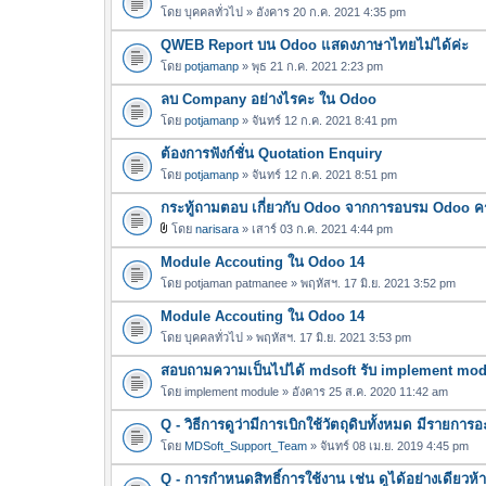
โดย
บุคคลทั่วไป
» อังคาร 20 ก.ค. 2021 4:35 pm
QWEB Report บน Odoo แสดงภาษาไทยไม่ได้ค่ะ
โดย
potjamanp
» พุธ 21 ก.ค. 2021 2:23 pm
ลบ Company อย่างไรคะ ใน Odoo
โดย
potjamanp
» จันทร์ 12 ก.ค. 2021 8:41 pm
ต้องการฟังก์ชั่น Quotation Enquiry
โดย
potjamanp
» จันทร์ 12 ก.ค. 2021 8:51 pm
กระทู้ถามตอบ เกี่ยวกับ Odoo จากการอบรม Odoo ครั้
โดย
narisara
» เสาร์ 03 ก.ค. 2021 4:44 pm
ไ
Module Accouting ใน Odoo 14
ฟ
ล์
โดย
potjaman patmanee
» พฤหัสฯ. 17 มิ.ย. 2021 3:52 pm
แ
Module Accouting ใน Odoo 14
น
โดย
บุคคลทั่วไป
» พฤหัสฯ. 17 มิ.ย. 2021 3:53 pm
บ
สอบถามความเป็นไปได้ mdsoft รับ implement modul
โดย
implement module
» อังคาร 25 ส.ค. 2020 11:42 am
Q - วิธีการดูว่ามีการเบิกใช้วัตถุดิบทั้งหมด มีรายก
โดย
MDSoft_Support_Team
» จันทร์ 08 เม.ย. 2019 4:45 pm
Q - การกำหนดสิทธิ์การใช้งาน เช่น ดูได้อย่างเดียวห้า