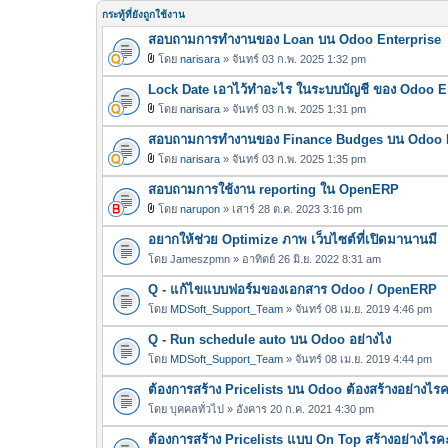
กระทู้ที่ยังถูกใช้งาน
สอบถามการทำงานของ Loan บน Odoo Enterprise
โดย
narisara
» จันทร์ 03 ก.พ. 2025 1:32 pm
ไ
Lock Date เอาไว้ทำอะไร ในระบบบัญชี ของ Odoo E
ฟ
ล์
โดย
narisara
» จันทร์ 03 ก.พ. 2025 1:31 pm
ไ
แ
สอบถามการทำงานของ Finance Budges บน Odoo E
ฟ
น
ล์
โดย
narisara
» จันทร์ 03 ก.พ. 2025 1:35 pm
บ
ไ
แ
สอบถามการใช้งาน reporting ใน OpenERP
ฟ
น
ล์
โดย
narupon
» เสาร์ 28 ต.ค. 2023 3:16 pm
บ
ไ
แ
อยากให้ช่วย Optimize ภาพ เว็บไซต์ที่เปิดมานานมี
ฟ
น
ล์
โดย
Jameszpmn
» อาทิตย์ 26 มิ.ย. 2022 8:31 am
บ
แ
Q - แก้ไขแบบฟอร์มของเอกสาร Odoo / OpenERP
น
โดย
MDSoft_Support_Team
» จันทร์ 08 เม.ย. 2019 4:46 pm
บ
Q - Run schedule auto บน Odoo อย่างไง
โดย
MDSoft_Support_Team
» จันทร์ 08 เม.ย. 2019 4:44 pm
ต้องการสร้าง Pricelists บน Odoo ต้องสร้างอย่างไร
โดย
บุคคลทั่วไป
» อังคาร 20 ก.ค. 2021 4:30 pm
ต้องการสร้าง Pricelists แบบ On Top สร้างอย่างไรค