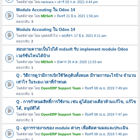
โพสต์ล่าสุด โดย
narisara
«
เสาร์ 03 ก.ค. 2021 4:44 pm
Module Accouting ใน Odoo 14
โพสต์ล่าสุด โดย
MDSoft
«
จันทร์ 21 มิ.ย. 2021 1:56 pm
ตอบกลับ:
3
Module Accouting ใน Odoo 14
โพสต์ล่าสุด โดย
บุคคลทั่วไป
«
พฤหัสฯ. 17 มิ.ย. 2021 6:11 pm
ตอบกลับ:
2
สอบถามความเป็นไปได้ mdsoft รับ implement module Odoo
เวอร์ชั่นไหนได้บ้าง
โพสต์ล่าสุด โดย
MDSoft
«
อังคาร 25 ส.ค. 2020 11:53 am
ตอบกลับ:
1
Q - วิธีการดูว่ามีการเบิกใช้วัตถุดิบทั้งหมด มีรายการอะไรบ้าง จำนวน
เท่าไร ในระยะเวลาที่กำหนด
โพสต์ล่าสุด โดย
OpenERP Support Team
«
จันทร์ 08 เม.ย. 2019 7:49 pm
ตอบกลับ:
1
Q - การกำหนดสิทธิ์การใช้งาน เช่น ดูได้อย่างเดียวห้ามแก้ไข, แก้ไข
ได้, อนุมัติได้
โพสต์ล่าสุด โดย
OpenERP Support Team
«
จันทร์ 08 เม.ย. 2019 7:47 pm
ตอบกลับ:
1
Q - ดูการรายงานของ module ต่างๆ เพื่อติดตามผลและประเมิน
โพสต์ล่าสุด โดย
OpenERP Support Team
«
จันทร์ 08 เม.ย. 2019 7:46 pm
ตอบกลับ:
1