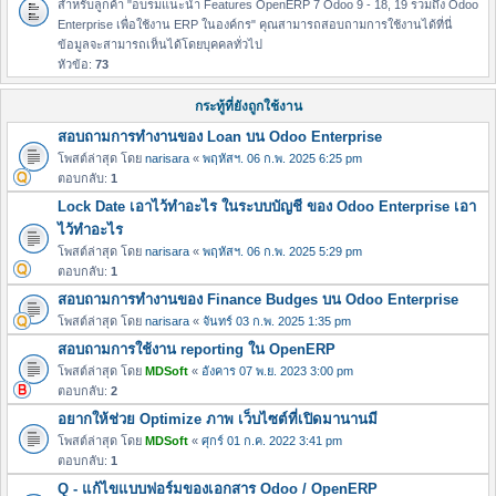
สำหรับลูกค้า "อบรมแนะนำ Features OpenERP 7 Odoo 9 - 18, 19 รวมถึง Odoo
Enterprise เพื่อใช้งาน ERP ในองค์กร" คุณสามารถสอบถามการใช้งานได้ที่นี่
ข้อมูลจะสามารถเห็นได้โดยบุคคลทั่วไป
หัวข้อ:
73
กระทู้ที่ยังถูกใช้งาน
สอบถามการทำงานของ Loan บน Odoo Enterprise
โพสต์ล่าสุด โดย
narisara
«
พฤหัสฯ. 06 ก.พ. 2025 6:25 pm
ตอบกลับ:
1
Lock Date เอาไว้ทำอะไร ในระบบบัญชี ของ Odoo Enterprise เอา
ไว้ทำอะไร
โพสต์ล่าสุด โดย
narisara
«
พฤหัสฯ. 06 ก.พ. 2025 5:29 pm
ตอบกลับ:
1
สอบถามการทำงานของ Finance Budges บน Odoo Enterprise
โพสต์ล่าสุด โดย
narisara
«
จันทร์ 03 ก.พ. 2025 1:35 pm
สอบถามการใช้งาน reporting ใน OpenERP
โพสต์ล่าสุด โดย
MDSoft
«
อังคาร 07 พ.ย. 2023 3:00 pm
ตอบกลับ:
2
อยากให้ช่วย Optimize ภาพ เว็บไซต์ที่เปิดมานานมี
โพสต์ล่าสุด โดย
MDSoft
«
ศุกร์ 01 ก.ค. 2022 3:41 pm
ตอบกลับ:
1
Q - แก้ไขแบบฟอร์มของเอกสาร Odoo / OpenERP