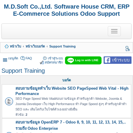
M.D.Soft Co.,Ltd. Software House CRM, ERP
E-Commerce Solutions Odoo Support
T
o
g
g
หน้าเว็บ
หน้าเว็บบอร์ด
Support Training
l
นห
e
า
n
เมนูลัด
FAQ
เข้าสู่ระบบ
เข้าระบบ
Log in with LINE
a
สมัครสมาชิก
v
Support Training
i
g
a
บอร์ด
t
สอบถามข้อมูลทำเว็บ Website SEO PageSpeed Web Vital - High
i
o
Performance
n
SEO Page Speed Web Vitalสอบถามข้อมูล สำหรับลูกค้า Website, Joomla &
Joomla Developer เว็บ High Performance ทำ Page Speed สูงๆ สำหรับลูกค้าทำ
SEO และ เติมโตกับเว็บไซต์ตัวเองอย่างยังยื่น
หัวข้อ:
2
สอบถามข้อมูล OpenERP 7 - Odoo 8, 9, 10, 11, 12, 13, 14, 15,..
รวมถึง Odoo Enterprise