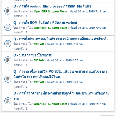
Q - การตั้ง routing ของ process การผลิต ของสินค้า
โพสต์ล่าสุด โดย
OpenERP Support Team
«
จันทร์ 08 เม.ย. 2019 7:42 pm
ตอบกลับ:
1
Q - การตั้ง BOM ในสินค้า ที่มีหลาย varient
โพสต์ล่าสุด โดย
OpenERP Support Team
«
จันทร์ 08 เม.ย. 2019 7:40 pm
ตอบกลับ:
1
Q - การตั้งประเภทของสินค้า เช่น เหล็กหล่อ เหล็กแผ่น ค่าจ้างทำ
โพสต์ล่าสุด โดย
MDSoft
«
จันทร์ 08 เม.ย. 2019 6:30 pm
ตอบกลับ:
1
Q - ปรับเวลาของโปรแกรม
โพสต์ล่าสุด โดย
MDSoft
«
จันทร์ 08 เม.ย. 2019 6:27 pm
ตอบกลับ:
1
Q - ถ้าราคาซื้อตอนเปิด PO ยังไม่แน่นอน จะสามารถแก้ไขราคา
สินค้าใน PO ตอนรับของได้ไหม
โพสต์ล่าสุด โดย
MDSoft
«
จันทร์ 08 เม.ย. 2019 6:23 pm
ตอบกลับ:
1
Q - การใส่ราคาขายที่ต่างกันสำหรับลูกค้าแต่ละประเภท หรือแต่ละ
ราย
โพสต์ล่าสุด โดย
OpenERP Support Team
«
จันทร์ 08 เม.ย. 2019 6:17 pm
ตอบกลับ:
1