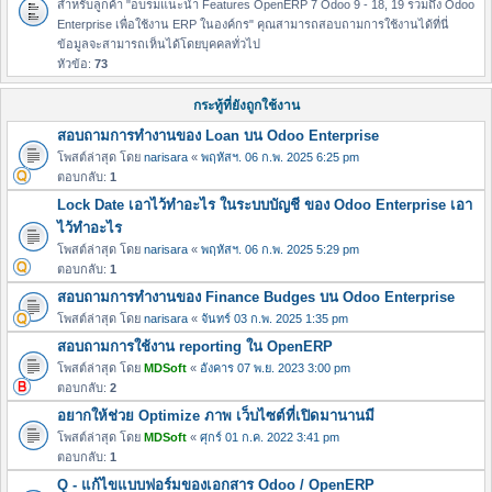
สำหรับลูกค้า "อบรมแนะนำ Features OpenERP 7 Odoo 9 - 18, 19 รวมถึง Odoo
Enterprise เพื่อใช้งาน ERP ในองค์กร" คุณสามารถสอบถามการใช้งานได้ที่นี่
ข้อมูลจะสามารถเห็นได้โดยบุคคลทั่วไป
หัวข้อ:
73
กระทู้ที่ยังถูกใช้งาน
สอบถามการทำงานของ Loan บน Odoo Enterprise
โพสต์ล่าสุด โดย
narisara
«
พฤหัสฯ. 06 ก.พ. 2025 6:25 pm
ตอบกลับ:
1
Lock Date เอาไว้ทำอะไร ในระบบบัญชี ของ Odoo Enterprise เอา
ไว้ทำอะไร
โพสต์ล่าสุด โดย
narisara
«
พฤหัสฯ. 06 ก.พ. 2025 5:29 pm
ตอบกลับ:
1
สอบถามการทำงานของ Finance Budges บน Odoo Enterprise
โพสต์ล่าสุด โดย
narisara
«
จันทร์ 03 ก.พ. 2025 1:35 pm
สอบถามการใช้งาน reporting ใน OpenERP
โพสต์ล่าสุด โดย
MDSoft
«
อังคาร 07 พ.ย. 2023 3:00 pm
ตอบกลับ:
2
อยากให้ช่วย Optimize ภาพ เว็บไซต์ที่เปิดมานานมี
โพสต์ล่าสุด โดย
MDSoft
«
ศุกร์ 01 ก.ค. 2022 3:41 pm
ตอบกลับ:
1
Q - แก้ไขแบบฟอร์มของเอกสาร Odoo / OpenERP