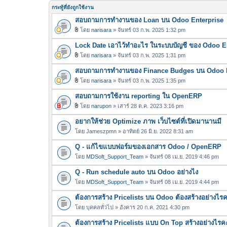
กระทู้ที่ยังถูกใช้งาน
สอบถามการทำงานของ Loan บน Odoo Enterprise
โดย
narisara
» จันทร์ 03 ก.พ. 2025 1:32 pm
ไ
Lock Date เอาไว้ทำอะไร ในระบบบัญชี ของ Odoo E
ฟ
ล์
โดย
narisara
» จันทร์ 03 ก.พ. 2025 1:31 pm
ไ
แ
สอบถามการทำงานของ Finance Budges บน Odoo E
ฟ
น
ล์
โดย
narisara
» จันทร์ 03 ก.พ. 2025 1:35 pm
บ
ไ
แ
สอบถามการใช้งาน reporting ใน OpenERP
ฟ
น
ล์
โดย
narupon
» เสาร์ 28 ต.ค. 2023 3:16 pm
บ
ไ
แ
อยากให้ช่วย Optimize ภาพ เว็บไซต์ที่เปิดมานานมี
ฟ
น
ล์
โดย
Jameszpmn
» อาทิตย์ 26 มิ.ย. 2022 8:31 am
บ
แ
Q - แก้ไขแบบฟอร์มของเอกสาร Odoo / OpenERP
น
โดย
MDSoft_Support_Team
» จันทร์ 08 เม.ย. 2019 4:46 pm
บ
Q - Run schedule auto บน Odoo อย่างไง
โดย
MDSoft_Support_Team
» จันทร์ 08 เม.ย. 2019 4:44 pm
ต้องการสร้าง Pricelists บน Odoo ต้องสร้างอย่างไร
โดย
บุคคลทั่วไป
» อังคาร 20 ก.ค. 2021 4:30 pm
ต้องการสร้าง Pricelists แบบ On Top สร้างอย่างไรค