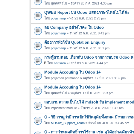
โดย
บุคคลทั่วไป
» อังคาร 20 ก.ค. 2021 4:35 pm
QWEB Report บน Odoo แสดงภาษาไทยไม่ได้ค่ะ
โดย
potjamanp
» พุธ 21 ก.ค. 2021 2:23 pm
ลบ Company อย่างไรคะ ใน Odoo
โดย
potjamanp
» จันทร์ 12 ก.ค. 2021 8:41 pm
ต้องการฟังก์ชั่น Quotation Enquiry
โดย
potjamanp
» จันทร์ 12 ก.ค. 2021 8:51 pm
กระทู้ถามตอบ เกี่ยวกับ Odoo จากการอบรม Odoo ครั้
โดย
narisara
» เสาร์ 03 ก.ค. 2021 4:44 pm
ไ
Module Accouting ใน Odoo 14
ฟ
ล์
โดย
potjaman patmanee
» พฤหัสฯ. 17 มิ.ย. 2021 3:52 pm
แ
Module Accouting ใน Odoo 14
น
โดย
บุคคลทั่วไป
» พฤหัสฯ. 17 มิ.ย. 2021 3:53 pm
บ
สอบถามความเป็นไปได้ mdsoft รับ implement modul
โดย
implement module
» อังคาร 25 ส.ค. 2020 11:42 am
Q - วิธีการดูว่ามีการเบิกใช้วัตถุดิบทั้งหมด มีรายก
โดย
MDSoft_Support_Team
» จันทร์ 08 เม.ย. 2019 4:45 pm
Q - การกำหนดสิทธิ์การใช้งาน เช่น ดูได้อย่างเดียวห้า