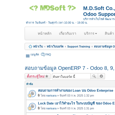
M.D.Soft Co
Odoo Suppor
บริการทำเว็บไซต์ พัฒนา
ทำการ วันจันทร์ - วันศุกร์ เวลา 10.00 น. - 19.00 น.
(
หน้าหลัก
เกี่ยวกับเรา
บริการ
สินค้า
c
u
หน้าเว็บ
หน้าเว็บบอร์ด
Support Training
สอบถามข้อมูล Op
r
r
เมนูลัด
FAQ
e
n
สอบถามข้อมูล OpenERP 7 - Odoo 8, 9, 1
t
)
ตั้งกระทู้ใหม่
หัวข้อ
สอบถามการทำงานของ Loan บน Odoo Enterprise
โดย
narisara
» จันทร์ 03 ก.พ. 2025 1:32 pm
ไ
Lock Date เอาไว้ทำอะไร ในระบบบัญชี ของ Odoo E
ฟ
ล์
โดย
narisara
» จันทร์ 03 ก.พ. 2025 1:31 pm
ไ
แ