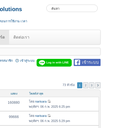
olutions
 สอนการใช้งาน เวลา
ร์ด
ติดต่อเรา
ัครสมาชิก
เข้าสู่ระบบ
เข้าระบบ
Log in with LINE
73 หัวข้อ
1
2
3
แสดง
โพสต์ล่าสุด
โดย
narisara
160880
ดู
พฤหัสฯ. 06 ก.พ. 2025 6:25 pm
ข้
อ
โดย
narisara
99666
ดู
ค
พฤหัสฯ. 06 ก.พ. 2025 5:29 pm
ข้
ว