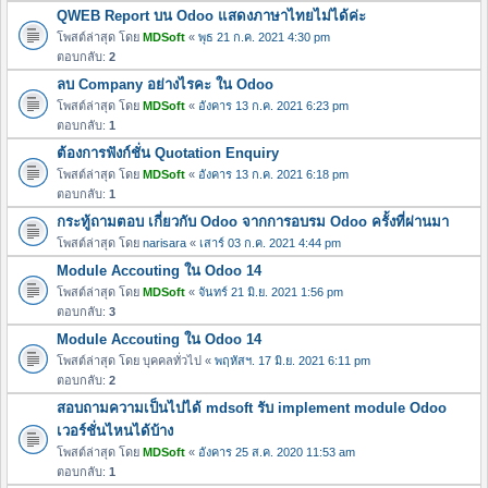
QWEB Report บน Odoo แสดงภาษาไทยไม่ได้ค่ะ
โพสต์ล่าสุด โดย
MDSoft
«
พุธ 21 ก.ค. 2021 4:30 pm
ตอบกลับ:
2
ลบ Company อย่างไรคะ ใน Odoo
โพสต์ล่าสุด โดย
MDSoft
«
อังคาร 13 ก.ค. 2021 6:23 pm
ตอบกลับ:
1
ต้องการฟังก์ชั่น Quotation Enquiry
โพสต์ล่าสุด โดย
MDSoft
«
อังคาร 13 ก.ค. 2021 6:18 pm
ตอบกลับ:
1
กระทู้ถามตอบ เกี่ยวกับ Odoo จากการอบรม Odoo ครั้งที่ผ่านมา
โพสต์ล่าสุด โดย
narisara
«
เสาร์ 03 ก.ค. 2021 4:44 pm
Module Accouting ใน Odoo 14
โพสต์ล่าสุด โดย
MDSoft
«
จันทร์ 21 มิ.ย. 2021 1:56 pm
ตอบกลับ:
3
Module Accouting ใน Odoo 14
โพสต์ล่าสุด โดย
บุคคลทั่วไป
«
พฤหัสฯ. 17 มิ.ย. 2021 6:11 pm
ตอบกลับ:
2
สอบถามความเป็นไปได้ mdsoft รับ implement module Odoo
เวอร์ชั่นไหนได้บ้าง
โพสต์ล่าสุด โดย
MDSoft
«
อังคาร 25 ส.ค. 2020 11:53 am
ตอบกลับ:
1