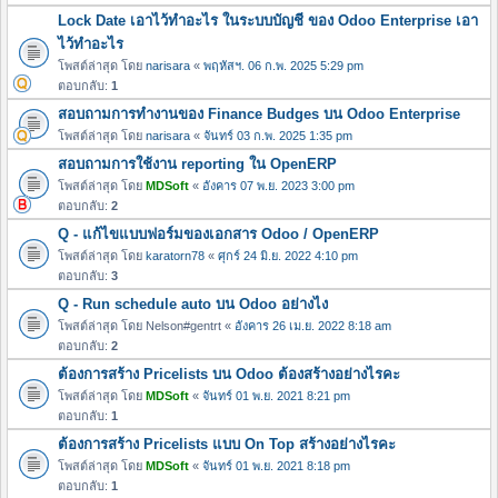
Lock Date เอาไว้ทำอะไร ในระบบบัญชี ของ Odoo Enterprise เอา
ไว้ทำอะไร
โพสต์ล่าสุด โดย
narisara
«
พฤหัสฯ. 06 ก.พ. 2025 5:29 pm
ตอบกลับ:
1
สอบถามการทำงานของ Finance Budges บน Odoo Enterprise
โพสต์ล่าสุด โดย
narisara
«
จันทร์ 03 ก.พ. 2025 1:35 pm
สอบถามการใช้งาน reporting ใน OpenERP
โพสต์ล่าสุด โดย
MDSoft
«
อังคาร 07 พ.ย. 2023 3:00 pm
ตอบกลับ:
2
Q - แก้ไขแบบฟอร์มของเอกสาร Odoo / OpenERP
โพสต์ล่าสุด โดย
karatorn78
«
ศุกร์ 24 มิ.ย. 2022 4:10 pm
ตอบกลับ:
3
Q - Run schedule auto บน Odoo อย่างไง
โพสต์ล่าสุด โดย
Nelson#gentrt
«
อังคาร 26 เม.ย. 2022 8:18 am
ตอบกลับ:
2
ต้องการสร้าง Pricelists บน Odoo ต้องสร้างอย่างไรคะ
โพสต์ล่าสุด โดย
MDSoft
«
จันทร์ 01 พ.ย. 2021 8:21 pm
ตอบกลับ:
1
ต้องการสร้าง Pricelists แบบ On Top สร้างอย่างไรคะ
โพสต์ล่าสุด โดย
MDSoft
«
จันทร์ 01 พ.ย. 2021 8:18 pm
ตอบกลับ:
1