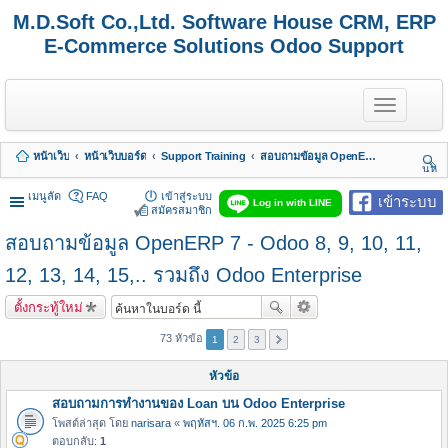
M.D.Soft Co.,Ltd. Software House CRM, ERP
E-Commerce Solutions Odoo Support
T
o
g
g
หน้าเว็บ
หน้าเว็บบอร์ด
Support Training
สอบถามข้อมูล OpenERP 7 - Odoo 8, 9, 10, 11, 12, 13, 14, 15,.. รวมถึง Odoo Enterprise
l
นห
e
า
n
เมนูลัด
FAQ
เข้าสู่ระบบ
เข้าระบบ
Log in with LINE
a
สมัครสมาชิก
v
สอบถามข้อมูล OpenERP 7 - Odoo 8, 9, 10, 11,
i
g
a
12, 13, 14, 15,.. รวมถึง Odoo Enterprise
t
i
ตั้งกระทู้ใหม่
o
n
73 หัวข้อ
1
2
3
หัวข้อ
สอบถามการทำงานของ Loan บน Odoo Enterprise
โพสต์ล่าสุด โดย
narisara
«
พฤหัสฯ. 06 ก.พ. 2025 6:25 pm
ตอบกลับ:
1