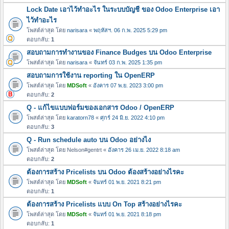
Lock Date เอาไว้ทำอะไร ในระบบบัญชี ของ Odoo Enterprise เอา
ไว้ทำอะไร
โพสต์ล่าสุด โดย
narisara
«
พฤหัสฯ. 06 ก.พ. 2025 5:29 pm
ตอบกลับ:
1
สอบถามการทำงานของ Finance Budges บน Odoo Enterprise
โพสต์ล่าสุด โดย
narisara
«
จันทร์ 03 ก.พ. 2025 1:35 pm
สอบถามการใช้งาน reporting ใน OpenERP
โพสต์ล่าสุด โดย
MDSoft
«
อังคาร 07 พ.ย. 2023 3:00 pm
ตอบกลับ:
2
Q - แก้ไขแบบฟอร์มของเอกสาร Odoo / OpenERP
โพสต์ล่าสุด โดย
karatorn78
«
ศุกร์ 24 มิ.ย. 2022 4:10 pm
ตอบกลับ:
3
Q - Run schedule auto บน Odoo อย่างไง
โพสต์ล่าสุด โดย
Nelson#gentrt
«
อังคาร 26 เม.ย. 2022 8:18 am
ตอบกลับ:
2
ต้องการสร้าง Pricelists บน Odoo ต้องสร้างอย่างไรคะ
โพสต์ล่าสุด โดย
MDSoft
«
จันทร์ 01 พ.ย. 2021 8:21 pm
ตอบกลับ:
1
ต้องการสร้าง Pricelists แบบ On Top สร้างอย่างไรคะ
โพสต์ล่าสุด โดย
MDSoft
«
จันทร์ 01 พ.ย. 2021 8:18 pm
ตอบกลับ:
1