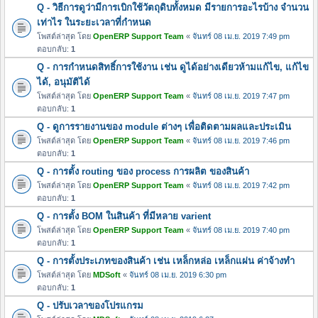
Q - วิธีการดูว่ามีการเบิกใช้วัตถุดิบทั้งหมด มีรายการอะไรบ้าง จำนวน
เท่าไร ในระยะเวลาที่กำหนด
โพสต์ล่าสุด โดย
OpenERP Support Team
«
จันทร์ 08 เม.ย. 2019 7:49 pm
ตอบกลับ:
1
Q - การกำหนดสิทธิ์การใช้งาน เช่น ดูได้อย่างเดียวห้ามแก้ไข, แก้ไข
ได้, อนุมัติได้
โพสต์ล่าสุด โดย
OpenERP Support Team
«
จันทร์ 08 เม.ย. 2019 7:47 pm
ตอบกลับ:
1
Q - ดูการรายงานของ module ต่างๆ เพื่อติดตามผลและประเมิน
โพสต์ล่าสุด โดย
OpenERP Support Team
«
จันทร์ 08 เม.ย. 2019 7:46 pm
ตอบกลับ:
1
Q - การตั้ง routing ของ process การผลิต ของสินค้า
โพสต์ล่าสุด โดย
OpenERP Support Team
«
จันทร์ 08 เม.ย. 2019 7:42 pm
ตอบกลับ:
1
Q - การตั้ง BOM ในสินค้า ที่มีหลาย varient
โพสต์ล่าสุด โดย
OpenERP Support Team
«
จันทร์ 08 เม.ย. 2019 7:40 pm
ตอบกลับ:
1
Q - การตั้งประเภทของสินค้า เช่น เหล็กหล่อ เหล็กแผ่น ค่าจ้างทำ
โพสต์ล่าสุด โดย
MDSoft
«
จันทร์ 08 เม.ย. 2019 6:30 pm
ตอบกลับ:
1
Q - ปรับเวลาของโปรแกรม