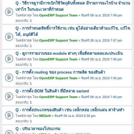
Q - วิธีการดูว่ามีการเบิกใช้วัตถุดิบทั้งหมด มีรายการอะไรบ้าง จำนวน
เท่าไร ในระยะเวลาที่กำหนด
โพสต์ล่าสุด โดย
OpenERP Support Team
«
จันทร์ 08 เม.ย. 2019 7:49 pm
ตอบกลับ:
1
Q - การกำหนดสิทธิ์การใช้งาน เช่น ดูได้อย่างเดียวห้ามแก้ไข, แก้ไข
ได้, อนุมัติได้
โพสต์ล่าสุด โดย
OpenERP Support Team
«
จันทร์ 08 เม.ย. 2019 7:47 pm
ตอบกลับ:
1
Q - ดูการรายงานของ module ต่างๆ เพื่อติดตามผลและประเมิน
โพสต์ล่าสุด โดย
OpenERP Support Team
«
จันทร์ 08 เม.ย. 2019 7:46 pm
ตอบกลับ:
1
Q - การตั้ง routing ของ process การผลิต ของสินค้า
โพสต์ล่าสุด โดย
OpenERP Support Team
«
จันทร์ 08 เม.ย. 2019 7:42 pm
ตอบกลับ:
1
Q - การตั้ง BOM ในสินค้า ที่มีหลาย varient
โพสต์ล่าสุด โดย
OpenERP Support Team
«
จันทร์ 08 เม.ย. 2019 7:40 pm
ตอบกลับ:
1
Q - การตั้งประเภทของสินค้า เช่น เหล็กหล่อ เหล็กแผ่น ค่าจ้างทำ
โพสต์ล่าสุด โดย
MDSoft
«
จันทร์ 08 เม.ย. 2019 6:30 pm
ตอบกลับ:
1
Q - ปรับเวลาของโปรแกรม