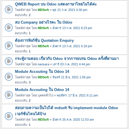
QWEB Report บน Odoo แสดงภาษาไทยไม่ได้ค่ะ
โพสต์ล่าสุด โดย
MDSoft
«
พุธ 21 ก.ค. 2021 4:30 pm
ตอบกลับ:
2
ลบ Company อย่างไรคะ ใน Odoo
โพสต์ล่าสุด โดย
MDSoft
«
อังคาร 13 ก.ค. 2021 6:23 pm
ตอบกลับ:
1
ต้องการฟังก์ชั่น Quotation Enquiry
โพสต์ล่าสุด โดย
MDSoft
«
อังคาร 13 ก.ค. 2021 6:18 pm
ตอบกลับ:
1
กระทู้ถามตอบ เกี่ยวกับ Odoo จากการอบรม Odoo ครั้งที่ผ่านมา
โพสต์ล่าสุด โดย
narisara
«
เสาร์ 03 ก.ค. 2021 4:44 pm
Module Accouting ใน Odoo 14
โพสต์ล่าสุด โดย
MDSoft
«
จันทร์ 21 มิ.ย. 2021 1:56 pm
ตอบกลับ:
3
Module Accouting ใน Odoo 14
โพสต์ล่าสุด โดย
บุคคลทั่วไป
«
พฤหัสฯ. 17 มิ.ย. 2021 6:11 pm
ตอบกลับ:
2
สอบถามความเป็นไปได้ mdsoft รับ implement module Odoo
เวอร์ชั่นไหนได้บ้าง
โพสต์ล่าสุด โดย
MDSoft
«
อังคาร 25 ส.ค. 2020 11:53 am
ตอบกลับ:
1