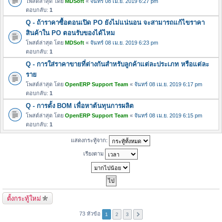
โพสต์ล่าสุด โดย
MDSoft
«
จันทร์ 08 เม.ย. 2019 6:27 pm
ตอบกลับ:
1
Q - ถ้าราคาซื้อตอนเปิด PO ยังไม่แน่นอน จะสามารถแก้ไขราคา
สินค้าใน PO ตอนรับของได้ไหม
โพสต์ล่าสุด โดย
MDSoft
«
จันทร์ 08 เม.ย. 2019 6:23 pm
ตอบกลับ:
1
Q - การใส่ราคาขายที่ต่างกันสำหรับลูกค้าแต่ละประเภท หรือแต่ละ
ราย
โพสต์ล่าสุด โดย
OpenERP Support Team
«
จันทร์ 08 เม.ย. 2019 6:17 pm
ตอบกลับ:
1
Q - การตั้ง BOM เพื่อหาต้นทุนการผลิต
โพสต์ล่าสุด โดย
OpenERP Support Team
«
จันทร์ 08 เม.ย. 2019 6:15 pm
ตอบกลับ:
1
แสดงกระทู้จาก:
เรียงตาม
ตั้งกระทู้ใหม่
73 หัวข้อ
1
2
3