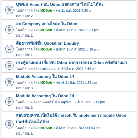
QWEB Report บน Odoo แสดงภาษาไทยไม่ได้ค่ะ
โพสต์ล่าสุด โดย
MDSoft
«
พุธ 21 ก.ค. 2021 4:30 pm
ตอบกลับ:
2
ลบ Company อย่างไรคะ ใน Odoo
โพสต์ล่าสุด โดย
MDSoft
«
อังคาร 13 ก.ค. 2021 6:23 pm
ตอบกลับ:
1
ต้องการฟังก์ชั่น Quotation Enquiry
โพสต์ล่าสุด โดย
MDSoft
«
อังคาร 13 ก.ค. 2021 6:18 pm
ตอบกลับ:
1
กระทู้ถามตอบ เกี่ยวกับ Odoo จากการอบรม Odoo ครั้งที่ผ่านมา
โพสต์ล่าสุด โดย
narisara
«
เสาร์ 03 ก.ค. 2021 4:44 pm
Module Accouting ใน Odoo 14
โพสต์ล่าสุด โดย
MDSoft
«
จันทร์ 21 มิ.ย. 2021 1:56 pm
ตอบกลับ:
3
Module Accouting ใน Odoo 14
โพสต์ล่าสุด โดย
บุคคลทั่วไป
«
พฤหัสฯ. 17 มิ.ย. 2021 6:11 pm
ตอบกลับ:
2
สอบถามความเป็นไปได้ mdsoft รับ implement module Odoo
เวอร์ชั่นไหนได้บ้าง
โพสต์ล่าสุด โดย
MDSoft
«
อังคาร 25 ส.ค. 2020 11:53 am
ตอบกลับ:
1