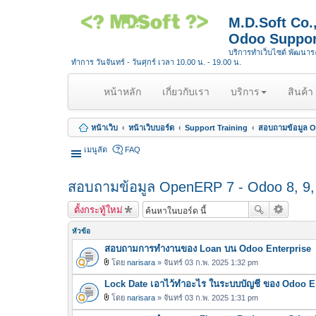
M.D.Soft Co
Odoo Suppor
บริการทำเว็บไซต์ พัฒนา
ทำการ วันจันทร์ - วันศุกร์ เวลา 10.00 น. - 19.00 น.
(
หน้าหลัก
เกี่ยวกับเรา
บริการ
สินค้า
c
u
หน้าเว็บ
หน้าเว็บบอร์ด
Support Training
สอบถามข้อมูล Op
r
r
เมนูลัด
FAQ
e
n
สอบถามข้อมูล OpenERP 7 - Odoo 8, 9, 1
t
)
ตั้งกระทู้ใหม่
หัวข้อ
สอบถามการทำงานของ Loan บน Odoo Enterprise
โดย
narisara
» จันทร์ 03 ก.พ. 2025 1:32 pm
ไ
Lock Date เอาไว้ทำอะไร ในระบบบัญชี ของ Odoo E
ฟ
ล์
โดย
narisara
» จันทร์ 03 ก.พ. 2025 1:31 pm
ไ
แ