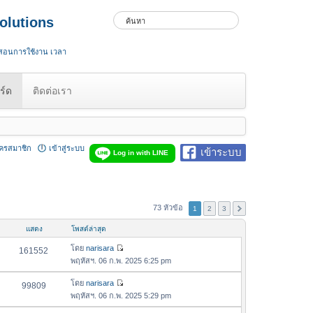
olutions
 สอนการใช้งาน เวลา
ร์ด
ติดต่อเรา
ัครสมาชิก
เข้าสู่ระบบ
เข้าระบบ
Log in with LINE
73 หัวข้อ
1
2
3
แสดง
โพสต์ล่าสุด
โดย
narisara
161552
ดู
พฤหัสฯ. 06 ก.พ. 2025 6:25 pm
ข้
อ
โดย
narisara
99809
ดู
ค
พฤหัสฯ. 06 ก.พ. 2025 5:29 pm
ข้
ว