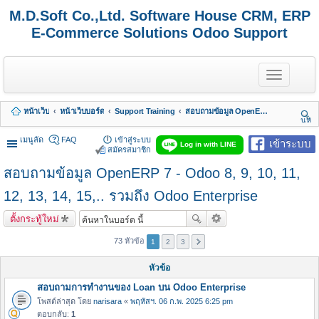
M.D.Soft Co.,Ltd. Software House CRM, ERP
E-Commerce Solutions Odoo Support
T
o
g
g
หน้าเว็บ
หน้าเว็บบอร์ด
Support Training
สอบถามข้อมูล OpenERP 7 - Odoo 8, 9, 10, 11, 12, 13, 14, 15,.. รวมถึง Odoo Enterprise
l
นห
e
า
n
เมนูลัด
FAQ
เข้าสู่ระบบ
เข้าระบบ
Log in with LINE
a
สมัครสมาชิก
v
สอบถามข้อมูล OpenERP 7 - Odoo 8, 9, 10, 11,
i
g
a
12, 13, 14, 15,.. รวมถึง Odoo Enterprise
t
i
ตั้งกระทู้ใหม่
o
n
73 หัวข้อ
1
2
3
หัวข้อ
สอบถามการทำงานของ Loan บน Odoo Enterprise
โพสต์ล่าสุด โดย
narisara
«
พฤหัสฯ. 06 ก.พ. 2025 6:25 pm
ตอบกลับ:
1