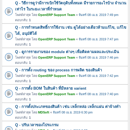
Q - วิธีการดูว่ามีการเบิกใช้วัตถุดิบทั้งหมด มีรายการอะไรบ้าง จำนวน
เท่าไร ในระยะเวลาที่กำหนด
โพสต์ล่าสุด โดย
OpenERP Support Team
«
จันทร์ 08 เม.ย. 2019 7:49 pm
ตอบกลับ:
1
Q - การกำหนดสิทธิ์การใช้งาน เช่น ดูได้อย่างเดียวห้ามแก้ไข, แก้ไข
ได้, อนุมัติได้
โพสต์ล่าสุด โดย
OpenERP Support Team
«
จันทร์ 08 เม.ย. 2019 7:47 pm
ตอบกลับ:
1
Q - ดูการรายงานของ module ต่างๆ เพื่อติดตามผลและประเมิน
โพสต์ล่าสุด โดย
OpenERP Support Team
«
จันทร์ 08 เม.ย. 2019 7:46 pm
ตอบกลับ:
1
Q - การตั้ง routing ของ process การผลิต ของสินค้า
โพสต์ล่าสุด โดย
OpenERP Support Team
«
จันทร์ 08 เม.ย. 2019 7:42 pm
ตอบกลับ:
1
Q - การตั้ง BOM ในสินค้า ที่มีหลาย varient
โพสต์ล่าสุด โดย
OpenERP Support Team
«
จันทร์ 08 เม.ย. 2019 7:40 pm
ตอบกลับ:
1
Q - การตั้งประเภทของสินค้า เช่น เหล็กหล่อ เหล็กแผ่น ค่าจ้างทำ
โพสต์ล่าสุด โดย
MDSoft
«
จันทร์ 08 เม.ย. 2019 6:30 pm
ตอบกลับ:
1
Q - ปรับเวลาของโปรแกรม