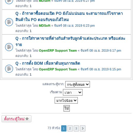
โพสต์ล่าสุด โดย
MDSoft
«
จันทร์ 08 เม.ย. 2019 6:27 pm
ตอบกลับ:
1
Q - ถ้าราคาซื้อตอนเปิด PO ยังไม่แน่นอน จะสามารถแก้ไขราคา
สินค้าใน PO ตอนรับของได้ไหม
โพสต์ล่าสุด โดย
MDSoft
«
จันทร์ 08 เม.ย. 2019 6:23 pm
ตอบกลับ:
1
Q - การใส่ราคาขายที่ต่างกันสำหรับลูกค้าแต่ละประเภท หรือแต่ละ
ราย
โพสต์ล่าสุด โดย
OpenERP Support Team
«
จันทร์ 08 เม.ย. 2019 6:17 pm
ตอบกลับ:
1
Q - การตั้ง BOM เพื่อหาต้นทุนการผลิต
โพสต์ล่าสุด โดย
OpenERP Support Team
«
จันทร์ 08 เม.ย. 2019 6:15 pm
ตอบกลับ:
1
แสดงกระทู้จาก:
เรียงตาม
ตั้งกระทู้ใหม่
73 หัวข้อ
1
2
3