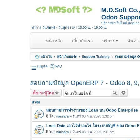
M.D.Soft Co
Odoo Suppor
บริการทำเว็บไซต์ พัฒนา
ทำการ วันจันทร์ - วันศุกร์ เวลา 10.00 น. - 19.00 น.
(
หน้าหลัก
เกี่ยวกับเรา
บริการ
สินค้า
c
u
หน้าเว็บ
หน้าเว็บบอร์ด
Support Training
สอบถามข้อมูล Op
r
r
เมนูลัด
FAQ
e
n
สอบถามข้อมูล OpenERP 7 - Odoo 8, 9, 1
t
)
ตั้งกระทู้ใหม่
หัวข้อ
สอบถามการทำงานของ Loan บน Odoo Enterprise
โดย
narisara
» จันทร์ 03 ก.พ. 2025 1:32 pm
ไ
Lock Date เอาไว้ทำอะไร ในระบบบัญชี ของ Odoo E
ฟ
ล์
โดย
narisara
» จันทร์ 03 ก.พ. 2025 1:31 pm
ไ
แ