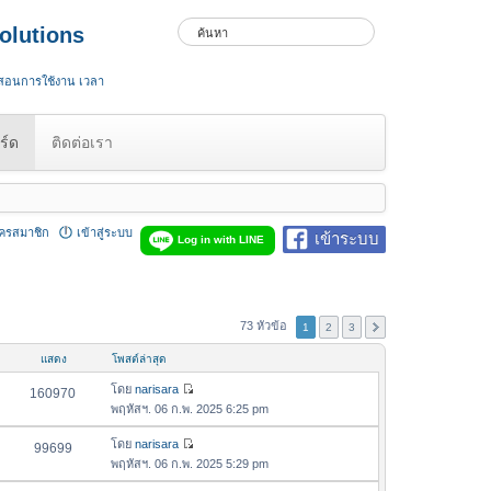
olutions
 สอนการใช้งาน เวลา
ร์ด
ติดต่อเรา
ัครสมาชิก
เข้าสู่ระบบ
เข้าระบบ
Log in with LINE
73 หัวข้อ
1
2
3
แสดง
โพสต์ล่าสุด
โดย
narisara
160970
ดู
พฤหัสฯ. 06 ก.พ. 2025 6:25 pm
ข้
อ
โดย
narisara
99699
ดู
ค
พฤหัสฯ. 06 ก.พ. 2025 5:29 pm
ข้
ว