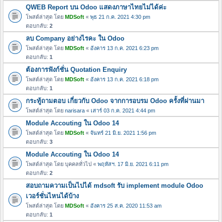
QWEB Report บน Odoo แสดงภาษาไทยไม่ได้ค่ะ
โพสต์ล่าสุด โดย
MDSoft
«
พุธ 21 ก.ค. 2021 4:30 pm
ตอบกลับ:
2
ลบ Company อย่างไรคะ ใน Odoo
โพสต์ล่าสุด โดย
MDSoft
«
อังคาร 13 ก.ค. 2021 6:23 pm
ตอบกลับ:
1
ต้องการฟังก์ชั่น Quotation Enquiry
โพสต์ล่าสุด โดย
MDSoft
«
อังคาร 13 ก.ค. 2021 6:18 pm
ตอบกลับ:
1
กระทู้ถามตอบ เกี่ยวกับ Odoo จากการอบรม Odoo ครั้งที่ผ่านมา
โพสต์ล่าสุด โดย
narisara
«
เสาร์ 03 ก.ค. 2021 4:44 pm
Module Accouting ใน Odoo 14
โพสต์ล่าสุด โดย
MDSoft
«
จันทร์ 21 มิ.ย. 2021 1:56 pm
ตอบกลับ:
3
Module Accouting ใน Odoo 14
โพสต์ล่าสุด โดย
บุคคลทั่วไป
«
พฤหัสฯ. 17 มิ.ย. 2021 6:11 pm
ตอบกลับ:
2
สอบถามความเป็นไปได้ mdsoft รับ implement module Odoo
เวอร์ชั่นไหนได้บ้าง
โพสต์ล่าสุด โดย
MDSoft
«
อังคาร 25 ส.ค. 2020 11:53 am
ตอบกลับ:
1