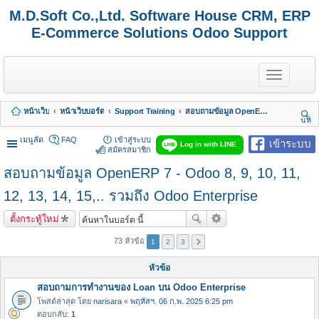
M.D.Soft Co.,Ltd. Software House CRM, ERP
E-Commerce Solutions Odoo Support
T
o
g
g
หน้าเว็บ
หน้าเว็บบอร์ด
Support Training
สอบถามข้อมูล OpenERP 7 - Odoo 8, 9, 10, 11, 12, 13, 14, 15,.. รวมถึง Odoo Enterprise
l
นห
e
า
n
เมนูลัด
FAQ
เข้าสู่ระบบ
เข้าระบบ
Log in with LINE
a
สมัครสมาชิก
v
สอบถามข้อมูล OpenERP 7 - Odoo 8, 9, 10, 11,
i
g
a
12, 13, 14, 15,.. รวมถึง Odoo Enterprise
t
i
ตั้งกระทู้ใหม่
o
n
73 หัวข้อ
1
2
3
หัวข้อ
สอบถามการทำงานของ Loan บน Odoo Enterprise
โพสต์ล่าสุด โดย
narisara
«
พฤหัสฯ. 06 ก.พ. 2025 6:25 pm
ตอบกลับ:
1