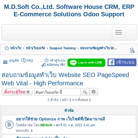
M.D.Soft Co.,Ltd. Software House CRM, ERP
E-Commerce Solutions Odoo Support
T
o
g
g
หน้าเว็บ
หน้าเว็บบอร์ด
Support Training
สอบถามข้อมูลทำเว็บ Website SEO PageSpeed Web Vital - High Performance
l
นห
e
า
n
เมนูลัด
FAQ
เข้าสู่ระบบ
เข้าระบบ
Log in with LINE
a
สมัครสมาชิก
v
สอบถามข้อมูลทำเว็บ Website SEO PageSpeed
i
g
Web Vital - High Performance
a
t
ตั้งกระทู้ใหม่
i
o
2 หัวข้อ • หน้า
1
จากทั้งหมด
1
n
หัวข้อ
อยากให้ช่วย Optimize ภาพ เว็บไซต์ที่เปิดมานานมี
โพสต์ล่าสุด โดย
MDSoft
«
ศุกร์ 01 ก.ค. 2022 3:41 pm
ตอบกลับ:
1