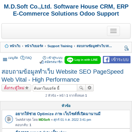
M.D.Soft Co.,Ltd. Software House CRM, ERP
E-Commerce Solutions Odoo Support
T
o
g
g
หน้าเว็บ
หน้าเว็บบอร์ด
Support Training
สอบถามข้อมูลทำเว็บ Website SEO PageSpeed Web Vital - High Performance
l
นห
e
า
n
เมนูลัด
FAQ
เข้าสู่ระบบ
เข้าระบบ
Log in with LINE
a
สมัครสมาชิก
v
สอบถามข้อมูลทำเว็บ Website SEO PageSpeed
i
g
Web Vital - High Performance
a
t
ตั้งกระทู้ใหม่
i
o
2 หัวข้อ • หน้า
1
จากทั้งหมด
1
n
หัวข้อ
อยากให้ช่วย Optimize ภาพ เว็บไซต์ที่เปิดมานานมี
โพสต์ล่าสุด โดย
MDSoft
«
ศุกร์ 01 ก.ค. 2022 3:41 pm
ตอบกลับ:
1