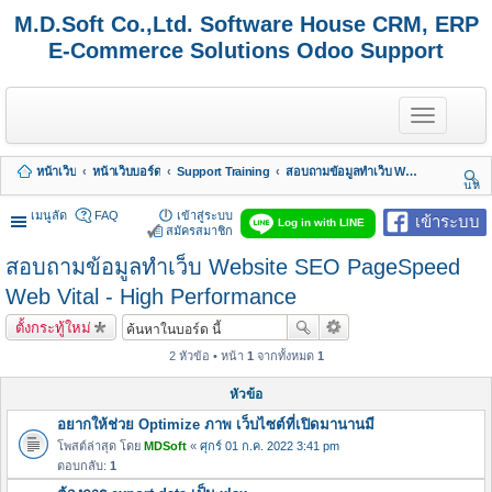
M.D.Soft Co.,Ltd. Software House CRM, ERP
E-Commerce Solutions Odoo Support
T
o
g
g
หน้าเว็บ
หน้าเว็บบอร์ด
Support Training
สอบถามข้อมูลทำเว็บ Website SEO PageSpeed Web Vital - High Performance
l
นห
e
า
n
เมนูลัด
FAQ
เข้าสู่ระบบ
เข้าระบบ
Log in with LINE
a
สมัครสมาชิก
v
สอบถามข้อมูลทำเว็บ Website SEO PageSpeed
i
g
Web Vital - High Performance
a
t
ตั้งกระทู้ใหม่
i
o
2 หัวข้อ • หน้า
1
จากทั้งหมด
1
n
หัวข้อ
อยากให้ช่วย Optimize ภาพ เว็บไซต์ที่เปิดมานานมี
โพสต์ล่าสุด โดย
MDSoft
«
ศุกร์ 01 ก.ค. 2022 3:41 pm
ตอบกลับ:
1