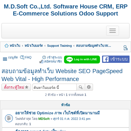
M.D.Soft Co.,Ltd. Software House CRM, ERP
E-Commerce Solutions Odoo Support
T
o
g
g
หน้าเว็บ
หน้าเว็บบอร์ด
Support Training
สอบถามข้อมูลทำเว็บ Website SEO PageSpeed Web Vital - High Performance
l
นห
e
า
n
เมนูลัด
FAQ
เข้าสู่ระบบ
เข้าระบบ
Log in with LINE
a
สมัครสมาชิก
v
สอบถามข้อมูลทำเว็บ Website SEO PageSpeed
i
g
Web Vital - High Performance
a
t
ตั้งกระทู้ใหม่
i
o
2 หัวข้อ • หน้า
1
จากทั้งหมด
1
n
หัวข้อ
อยากให้ช่วย Optimize ภาพ เว็บไซต์ที่เปิดมานานมี
โพสต์ล่าสุด โดย
MDSoft
«
ศุกร์ 01 ก.ค. 2022 3:41 pm
ตอบกลับ:
1