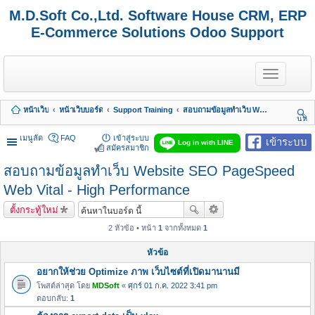
M.D.Soft Co.,Ltd. Software House CRM, ERP
E-Commerce Solutions Odoo Support
T
o
g
g
หน้าเว็บ
หน้าเว็บบอร์ด
Support Training
สอบถามข้อมูลทำเว็บ Website SEO PageSpeed Web Vital - High Performance
l
นห
e
า
n
เมนูลัด
FAQ
เข้าสู่ระบบ
เข้าระบบ
Log in with LINE
a
สมัครสมาชิก
v
สอบถามข้อมูลทำเว็บ Website SEO PageSpeed
i
g
Web Vital - High Performance
a
t
ตั้งกระทู้ใหม่
i
o
2 หัวข้อ • หน้า
1
จากทั้งหมด
1
n
หัวข้อ
อยากให้ช่วย Optimize ภาพ เว็บไซต์ที่เปิดมานานมี
โพสต์ล่าสุด โดย
MDSoft
«
ศุกร์ 01 ก.ค. 2022 3:41 pm
ตอบกลับ:
1