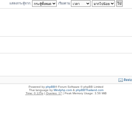
แสดงกระทู้จาก:
เรียงตาม
ติดต่
Powered by
phpBB
® Forum Software © phpBB Limited
Thai language by
Mindphp.com
&
phpBBThailand.com
Time: 0.125s
|
Queries: 17
| Peak Memory Usage: 3.56 MiB