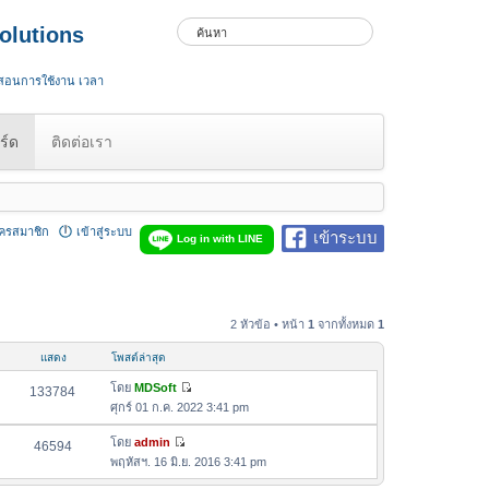
olutions
 สอนการใช้งาน เวลา
ร์ด
ติดต่อเรา
ัครสมาชิก
เข้าสู่ระบบ
เข้าระบบ
Log in with LINE
2 หัวข้อ • หน้า
1
จากทั้งหมด
1
แสดง
โพสต์ล่าสุด
โดย
MDSoft
133784
ดู
ศุกร์ 01 ก.ค. 2022 3:41 pm
ข้
อ
โดย
admin
46594
ดู
ค
พฤหัสฯ. 16 มิ.ย. 2016 3:41 pm
ข้
ว