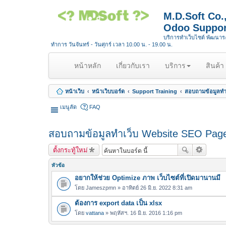
M.D.Soft Co
Odoo Suppor
บริการทำเว็บไซต์ พัฒนา
ทำการ วันจันทร์ - วันศุกร์ เวลา 10.00 น. - 19.00 น.
(
หน้าหลัก
เกี่ยวกับเรา
บริการ
สินค้า
c
u
หน้าเว็บ
หน้าเว็บบอร์ด
Support Training
สอบถามข้อมูลทำ
r
r
เมนูลัด
FAQ
e
n
สอบถามข้อมูลทำเว็บ Website SEO Page
t
)
ตั้งกระทู้ใหม่
หัวข้อ
อยากให้ช่วย Optimize ภาพ เว็บไซต์ที่เปิดมานานมี
โดย
Jameszpmn
» อาทิตย์ 26 มิ.ย. 2022 8:31 am
ต้องการ export data เป็น xlsx
โดย
vattana
» พฤหัสฯ. 16 มิ.ย. 2016 1:16 pm