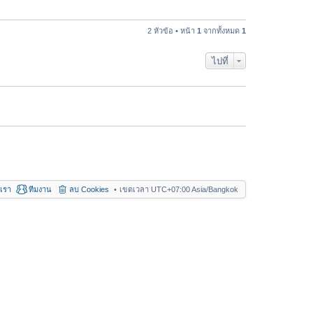
อ
า
ค
ม
ว
2 หัวข้อ • หน้า
1
จากทั้งหมด
1
ล่
า
า
ม
สุ
ไปที่
ล่
ด
า
สุ
ด
อเรา
ทีมงาน
ลบ Cookies
เขตเวลา UTC+07:00 Asia/Bangkok