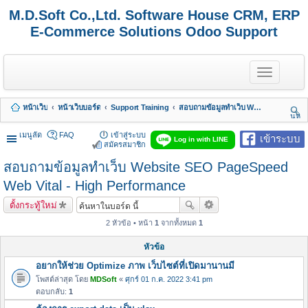
M.D.Soft Co.,Ltd. Software House CRM, ERP
E-Commerce Solutions Odoo Support
T
o
g
g
หน้าเว็บ
หน้าเว็บบอร์ด
Support Training
สอบถามข้อมูลทำเว็บ Website SEO PageSpeed Web Vital - High Performance
l
นห
e
า
n
เมนูลัด
FAQ
เข้าสู่ระบบ
เข้าระบบ
Log in with LINE
a
สมัครสมาชิก
v
สอบถามข้อมูลทำเว็บ Website SEO PageSpeed
i
g
Web Vital - High Performance
a
t
ตั้งกระทู้ใหม่
i
o
2 หัวข้อ • หน้า
1
จากทั้งหมด
1
n
หัวข้อ
อยากให้ช่วย Optimize ภาพ เว็บไซต์ที่เปิดมานานมี
โพสต์ล่าสุด โดย
MDSoft
«
ศุกร์ 01 ก.ค. 2022 3:41 pm
ตอบกลับ:
1