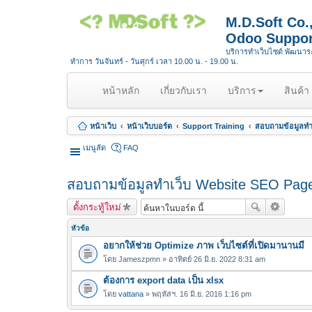
M.D.Soft Co
Odoo Suppor
บริการทำเว็บไซต์ พัฒนา
ทำการ วันจันทร์ - วันศุกร์ เวลา 10.00 น. - 19.00 น.
(
หน้าหลัก
เกี่ยวกับเรา
บริการ
สินค้า
c
u
หน้าเว็บ
หน้าเว็บบอร์ด
Support Training
สอบถามข้อมูลทำ
r
r
เมนูลัด
FAQ
e
n
สอบถามข้อมูลทำเว็บ Website SEO Page
t
)
ตั้งกระทู้ใหม่
หัวข้อ
อยากให้ช่วย Optimize ภาพ เว็บไซต์ที่เปิดมานานมี
โดย
Jameszpmn
» อาทิตย์ 26 มิ.ย. 2022 8:31 am
ต้องการ export data เป็น xlsx
โดย
vattana
» พฤหัสฯ. 16 มิ.ย. 2016 1:16 pm