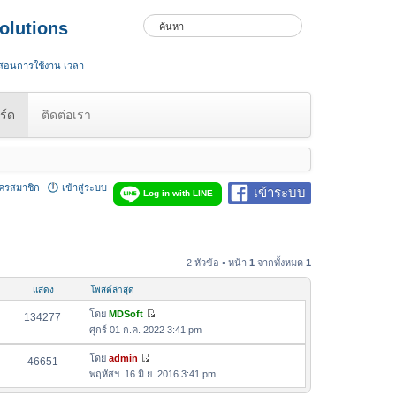
olutions
 สอนการใช้งาน เวลา
ร์ด
ติดต่อเรา
ัครสมาชิก
เข้าสู่ระบบ
เข้าระบบ
Log in with LINE
2 หัวข้อ • หน้า
1
จากทั้งหมด
1
แสดง
โพสต์ล่าสุด
โดย
MDSoft
134277
ดู
ศุกร์ 01 ก.ค. 2022 3:41 pm
ข้
อ
โดย
admin
46651
ดู
ค
พฤหัสฯ. 16 มิ.ย. 2016 3:41 pm
ข้
ว