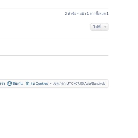
อ
า
ค
ม
ว
2 หัวข้อ • หน้า
1
จากทั้งหมด
1
ล่
า
า
ม
สุ
ไปที่
ล่
ด
า
สุ
ด
อเรา
ทีมงาน
ลบ Cookies
เขตเวลา UTC+07:00 Asia/Bangkok