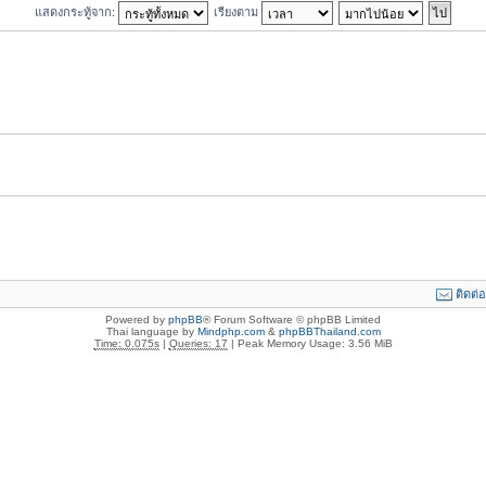
แสดงกระทู้จาก:
เรียงตาม
ติดต่
Powered by
phpBB
® Forum Software © phpBB Limited
Thai language by
Mindphp.com
&
phpBBThailand.com
Time: 0.075s
|
Queries: 17
| Peak Memory Usage: 3.56 MiB