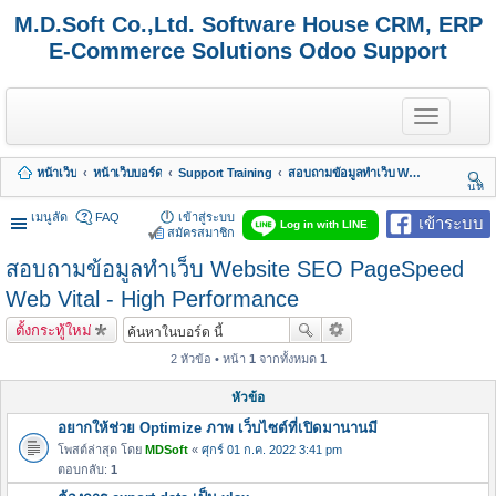
M.D.Soft Co.,Ltd. Software House CRM, ERP
E-Commerce Solutions Odoo Support
T
o
g
g
หน้าเว็บ
หน้าเว็บบอร์ด
Support Training
สอบถามข้อมูลทำเว็บ Website SEO PageSpeed Web Vital - High Performance
l
นห
e
า
n
เมนูลัด
FAQ
เข้าสู่ระบบ
เข้าระบบ
Log in with LINE
a
สมัครสมาชิก
v
สอบถามข้อมูลทำเว็บ Website SEO PageSpeed
i
g
Web Vital - High Performance
a
t
ตั้งกระทู้ใหม่
i
o
2 หัวข้อ • หน้า
1
จากทั้งหมด
1
n
หัวข้อ
อยากให้ช่วย Optimize ภาพ เว็บไซต์ที่เปิดมานานมี
โพสต์ล่าสุด โดย
MDSoft
«
ศุกร์ 01 ก.ค. 2022 3:41 pm
ตอบกลับ:
1