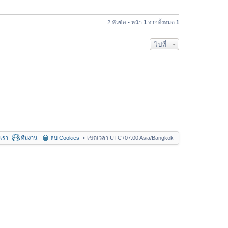
อ
า
ค
ม
ว
2 หัวข้อ • หน้า
1
จากทั้งหมด
1
ล่
า
า
ม
สุ
ไปที่
ล่
ด
า
สุ
ด
อเรา
ทีมงาน
ลบ Cookies
เขตเวลา UTC+07:00 Asia/Bangkok