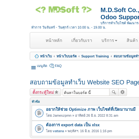
M.D.Soft Co
Odoo Suppor
บริการทำเว็บไซต์ พัฒนา
ทำการ วันจันทร์ - วันศุกร์ เวลา 10.00 น. - 19.00 น.
(
หน้าหลัก
เกี่ยวกับเรา
บริการ
สินค้า
c
u
หน้าเว็บ
หน้าเว็บบอร์ด
Support Training
สอบถามข้อมูลทำ
r
r
เมนูลัด
FAQ
e
n
สอบถามข้อมูลทำเว็บ Website SEO Page
t
)
ตั้งกระทู้ใหม่
หัวข้อ
อยากให้ช่วย Optimize ภาพ เว็บไซต์ที่เปิดมานานมี
โดย
Jameszpmn
» อาทิตย์ 26 มิ.ย. 2022 8:31 am
ต้องการ export data เป็น xlsx
โดย
vattana
» พฤหัสฯ. 16 มิ.ย. 2016 1:16 pm