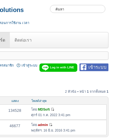
olutions
 สอนการใช้งาน เวลา
ร์ด
ติดต่อเรา
ัครสมาชิก
เข้าสู่ระบบ
เข้าระบบ
Log in with LINE
2 หัวข้อ • หน้า
1
จากทั้งหมด
1
แสดง
โพสต์ล่าสุด
โดย
MDSoft
134528
ดู
ศุกร์ 01 ก.ค. 2022 3:41 pm
ข้
อ
โดย
admin
46677
ดู
ค
พฤหัสฯ. 16 มิ.ย. 2016 3:41 pm
ข้
ว