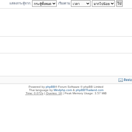
แสดงกระทู้จาก:
เรียงตาม
ติดต่
Powered by
phpBB
® Forum Software © phpBB Limited
Thai language by
Mindphp.com
&
phpBBThailand.com
Time: 0.072s
|
Queries: 18
| Peak Memory Usage: 3.57 MiB