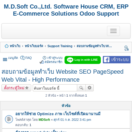
M.D.Soft Co.,Ltd. Software House CRM, ERP
E-Commerce Solutions Odoo Support
T
o
g
g
หน้าเว็บ
หน้าเว็บบอร์ด
Support Training
สอบถามข้อมูลทำเว็บ Website SEO PageSpeed Web Vital - High Performance
l
นห
e
า
n
เมนูลัด
FAQ
เข้าสู่ระบบ
เข้าระบบ
Log in with LINE
a
สมัครสมาชิก
v
สอบถามข้อมูลทำเว็บ Website SEO PageSpeed
i
g
Web Vital - High Performance
a
t
ตั้งกระทู้ใหม่
i
o
2 หัวข้อ • หน้า
1
จากทั้งหมด
1
n
หัวข้อ
อยากให้ช่วย Optimize ภาพ เว็บไซต์ที่เปิดมานานมี
โพสต์ล่าสุด โดย
MDSoft
«
ศุกร์ 01 ก.ค. 2022 3:41 pm
ตอบกลับ:
1