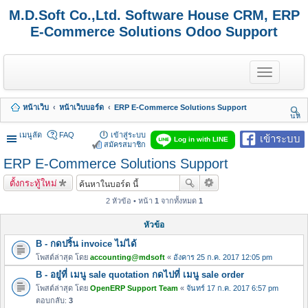
M.D.Soft Co.,Ltd. Software House CRM, ERP
E-Commerce Solutions Odoo Support
T
o
g
g
หน้าเว็บ
หน้าเว็บบอร์ด
ERP E-Commerce Solutions Support
l
นห
e
า
n
เมนูลัด
FAQ
เข้าสู่ระบบ
เข้าระบบ
Log in with LINE
a
สมัครสมาชิก
v
ERP E-Commerce Solutions Support
i
g
ตั้งกระทู้ใหม่
a
t
2 หัวข้อ • หน้า
1
จากทั้งหมด
1
i
o
หัวข้อ
n
B - กดปริ้น invoice ไม่ได้
โพสต์ล่าสุด โดย
accounting@mdsoft
«
อังคาร 25 ก.ค. 2017 12:05 pm
B - อยู๋ที่ เมนู sale quotation กดไปที่ เมนู sale order
โพสต์ล่าสุด โดย
OpenERP Support Team
«
จันทร์ 17 ก.ค. 2017 6:57 pm
ตอบกลับ:
3