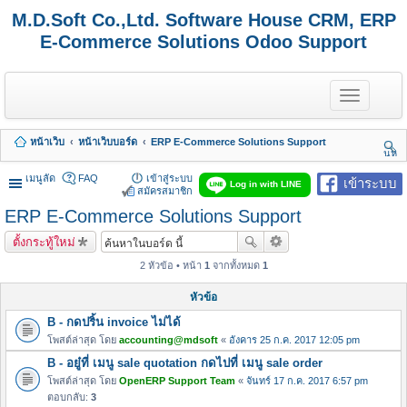
M.D.Soft Co.,Ltd. Software House CRM, ERP
E-Commerce Solutions Odoo Support
T
o
g
g
หน้าเว็บ
หน้าเว็บบอร์ด
ERP E-Commerce Solutions Support
l
นห
e
า
n
เมนูลัด
FAQ
เข้าสู่ระบบ
เข้าระบบ
Log in with LINE
a
สมัครสมาชิก
v
ERP E-Commerce Solutions Support
i
g
ตั้งกระทู้ใหม่
a
t
2 หัวข้อ • หน้า
1
จากทั้งหมด
1
i
o
หัวข้อ
n
B - กดปริ้น invoice ไม่ได้
โพสต์ล่าสุด โดย
accounting@mdsoft
«
อังคาร 25 ก.ค. 2017 12:05 pm
B - อยู๋ที่ เมนู sale quotation กดไปที่ เมนู sale order
โพสต์ล่าสุด โดย
OpenERP Support Team
«
จันทร์ 17 ก.ค. 2017 6:57 pm
ตอบกลับ:
3