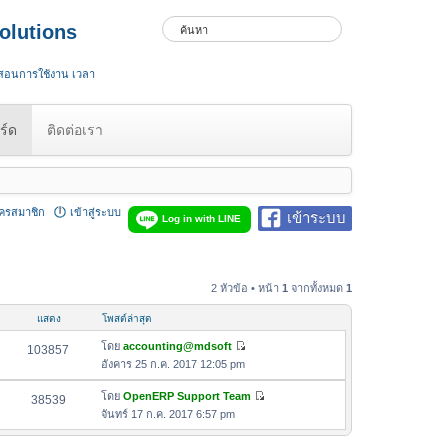
olutions
 สอนการใช้งาน เวลา
ร์ด
ติดต่อเรา
ัครสมาชิก
เข้าสู่ระบบ
เข้าระบบ
Log in with LINE
2 หัวข้อ • หน้า
1
จากทั้งหมด
1
แสดง
โพสต์ล่าสุด
โดย
accounting@mdsoft
103857
ดู
อังคาร 25 ก.ค. 2017 12:05 pm
ข้
อ
โดย
OpenERP Support Team
38539
ดู
ค
จันทร์ 17 ก.ค. 2017 6:57 pm
ข้
ว
อ