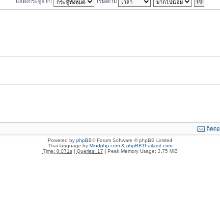
แสดงกระทู้จาก:
เรียงตาม
ติดต่
Powered by
phpBB
® Forum Software © phpBB Limited
Thai language by
Mindphp.com
&
phpBBThailand.com
Time: 0.071s
|
Queries: 17
| Peak Memory Usage: 3.75 MiB