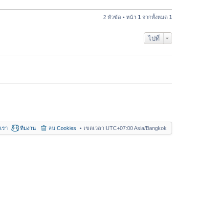
า
ค
ม
ว
2 หัวข้อ • หน้า
1
จากทั้งหมด
1
ล่
า
า
ม
สุ
ไปที่
ล่
ด
า
สุ
ด
อเรา
ทีมงาน
ลบ Cookies
เขตเวลา UTC+07:00 Asia/Bangkok